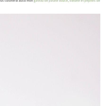
vous cuisinerai aussi mon
gâteau de patate douce, banane et pépites de