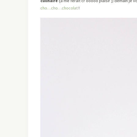
culinaire
ça me ferait cr’ooooo plaisir ;) demain je 
cho…cho…chocolat
!