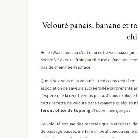
Velouté panais, banane et to
ch
Hello ! Waaaaaouuuu c’est quoi cette vaaaaaaaague d
Seriously ?
Avec un froid pareil je n’ai qu’une seule en
pas de cheminée #sadface
Que diriez-vous d’un velouté –
tout chaud tout doux
–
association de saveurs sucrée/salée surprenante a
j’espère que la recette vous plaira. J’vous explique 
cette recette de velouté panais/banane quelques
n
feront office de topping
et ouais.. rien que ça !
Ce velouté est une des recettes que je cuisinerai de
de passage passez me faire un petit coucou sur le s