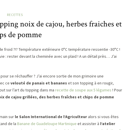
RECETTES
pping noix de cajou, herbes fraiches et
ips de pomme
e froid ?!? Température extérieure 0°C température ressentie -30°C !
vie : rester devant la cheminée avec un plaid ! A un détail près… J’ai
 pour se réchauffer ? J’ai encore sortie de mon grimoire une
vec ce
velouté de panais et bananes
et son topping à en rougir,
tout sur l’art du topping dans ma
recette de soupe aux 5 légumes
! Pour
oix de cajou grillées, des herbes fraîches et chips de pomme
main sur
le Salon International de l’Agriculteur
alors si vous êtes
tand de la
Banane de Guadeloupe Martinique
et assister à
l’atelier