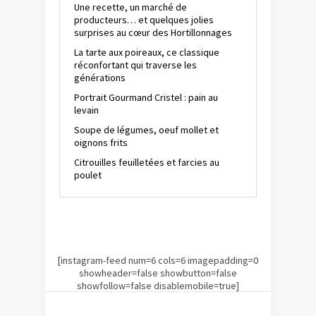
Une recette, un marché de
producteurs… et quelques jolies
surprises au cœur des Hortillonnages
La tarte aux poireaux, ce classique
réconfortant qui traverse les
générations
Portrait Gourmand Cristel : pain au
levain
Soupe de légumes, oeuf mollet et
oignons frits
Citrouilles feuilletées et farcies au
poulet
[instagram-feed num=6 cols=6 imagepadding=0
showheader=false showbutton=false
showfollow=false disablemobile=true]