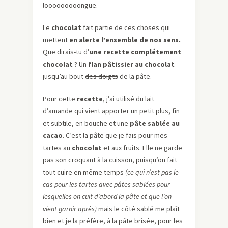
looooooooongue.
Le
chocolat
fait partie de ces choses qui
mettent
en alerte l’ensemble de nos sens.
Que dirais-tu d’
une recette complétement
chocolat
? Un
flan pâtissier au chocolat
jusqu’au bout
des doigts
de la pâte.
Pour cette
recette
, j’ai utilisé du lait
d’amande qui vient apporter un petit plus, fin
et subtile, en bouche et une
pâte sablée au
cacao
. C’est la pâte que je fais pour mes
tartes au
chocolat
et aux fruits. Elle ne garde
pas son croquant à la cuisson, puisqu’on fait
tout cuire en même temps
(ce qui n’est pas le
cas pour les tartes avec pâtes sablées pour
lesquelles on cuit d’abord la pâte et que l’on
vient garnir après)
mais le côté sablé me plaît
bien et je la préfère, à la pâte brisée, pour les