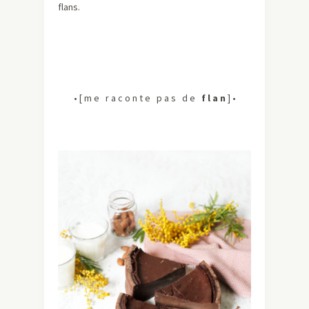
flans.
• [ m e r a c o n t e p a s d e
f l a n
] •