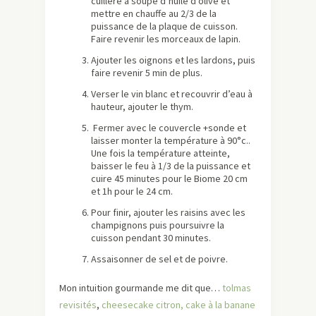
cuillère à soupe d’huile d’olive et
mettre en chauffe au 2/3 de la
puissance de la plaque de cuisson.
Faire revenir les morceaux de lapin.
Ajouter les oignons et les lardons, puis
faire revenir 5 min de plus.
Verser le vin blanc et recouvrir d’eau à
hauteur, ajouter le thym.
Fermer avec le couvercle +sonde et
laisser monter la température à 90°c..
Une fois la température atteinte,
baisser le feu à 1/3 de la puissance et
cuire 45 minutes pour le Biome 20 cm
et 1h pour le 24 cm.
Pour finir, ajouter les raisins avec les
champignons puis poursuivre la
cuisson pendant 30 minutes.
Assaisonner de sel et de poivre.
Mon intuition gourmande me dit que…
tolmas
revisités
,
cheesecake citron,
cake à la banane