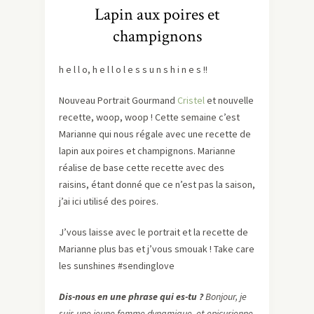
Lapin aux poires et
champignons
h e l l o, h e l l o l e s s u n s h i n e s !!
Nouveau Portrait Gourmand
Cristel
et nouvelle
recette, woop, woop ! Cette semaine c’est
Marianne qui nous régale avec une recette de
lapin aux poires et champignons. Marianne
réalise de base cette recette avec des
raisins, étant donné que ce n’est pas la saison,
j’ai ici utilisé des poires.
J’vous laisse avec le portrait et la recette de
Marianne plus bas et j’vous smouak ! Take care
les sunshines #sendinglove
Dis-nous en une phrase qui es-tu ?
Bonjour, je
suis une jeune femme dynamique, et epicurienne,