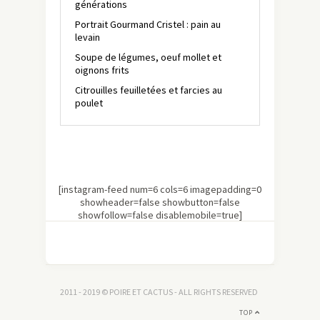
générations
Portrait Gourmand Cristel : pain au
levain
Soupe de légumes, oeuf mollet et
oignons frits
Citrouilles feuilletées et farcies au
poulet
[instagram-feed num=6 cols=6 imagepadding=0
showheader=false showbutton=false
showfollow=false disablemobile=true]
2011 - 2019 © POIRE ET CACTUS - ALL RIGHTS RESERVED
TOP