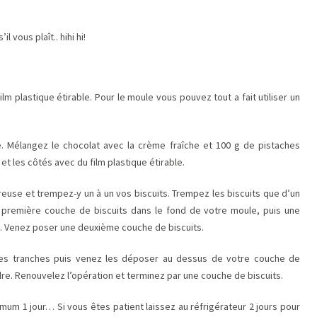
 vous plaît.. hihi hi!
lm plastique étirable. Pour le moule vous pouvez tout a fait utiliser un
e. Mélangez le chocolat avec la crème fraîche et 100 g de pistaches
t les côtés avec du film plastique étirable.
reuse et trempez-y un à un vos biscuits. Trempez les biscuits que d’un
e première couche de biscuits dans le fond de votre moule, puis une
e. Venez poser une deuxième couche de biscuits.
nes tranches puis venez les déposer au dessus de votre couche de
re. Renouvelez l’opération et terminez par une couche de biscuits.
mum 1 jour… Si vous êtes patient laissez au réfrigérateur 2 jours pour