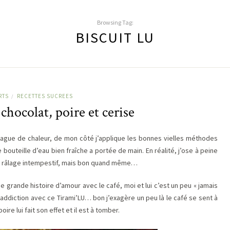
Browsing Tag:
BISCUIT LU
RTS
RECETTES SUCREES
/
hocolat, poire et cerise
vague de chaleur, de mon côté j’applique les bonnes vielles méthodes
bouteille d’eau bien fraîche a portée de main. En réalité, j’ose à peine
 de râlage intempestif, mais bon quand même…
e grande histoire d’amour avec le café, moi et lui c’est un peu « jamais
addiction avec ce Tirami’LU… bon j’exagère un peu là le café se sent à
re lui fait son effet et il est à tomber.