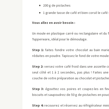
200 g de pistaches
1 grande tasse de café et bien corsé le café s’il
Vous allez en avoir besoin :
Un moule en plastique carré ou rectangulaire et du fi
Tupperware, idéal pour le démoulage.
Step 1:
faites fondre votre chocolat au bain mari
réduites en poudre. Tapissez le fond de votre moule e
Step 2:
versez votre café froid dans une assiette c
seul côté et 1 à 2 secondes, pas plus ! Faites un
couche de votre préparation au chocolat et pistach
Step 3:
égouttez vos poires et coupez-les en fi
biscuits et saupoudrez de 50 g de pistaches en poud
Step 4:
recouvrez et réservez au réfrigérateur mini