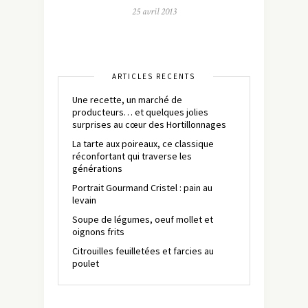
25 avril 2013
ARTICLES RÉCENTS
Une recette, un marché de
producteurs… et quelques jolies
surprises au cœur des Hortillonnages
La tarte aux poireaux, ce classique
réconfortant qui traverse les
générations
Portrait Gourmand Cristel : pain au
levain
Soupe de légumes, oeuf mollet et
oignons frits
Citrouilles feuilletées et farcies au
poulet