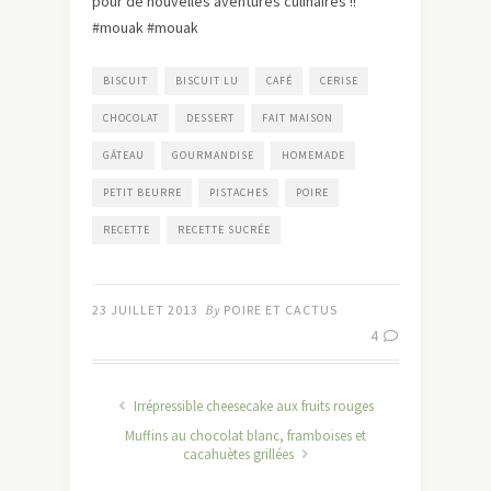
pour de nouvelles aventures culinaires !!
#mouak #mouak
BISCUIT
BISCUIT LU
CAFÉ
CERISE
CHOCOLAT
DESSERT
FAIT MAISON
GÂTEAU
GOURMANDISE
HOMEMADE
PETIT BEURRE
PISTACHES
POIRE
RECETTE
RECETTE SUCRÉE
23 JUILLET 2013
By
POIRE ET CACTUS
4
Irrépressible cheesecake aux fruits rouges
Muffins au chocolat blanc, framboises et
cacahuètes grillées