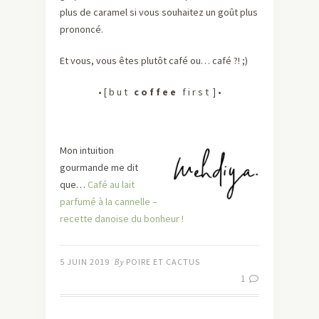
plus de caramel si vous souhaitez un goût plus
prononcé.
Et vous, vous êtes plutôt café ou… café ?! ;)
• [ b u t
c o f f e e
f i r s t ] •
Mon intuition
gourmande me dit
que…
Café au lait
parfumé à la cannelle –
recette danoise du bonheur !
5 JUIN 2019
By
POIRE ET CACTUS
1