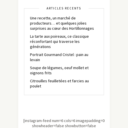
ARTICLES RÉCENTS
Une recette, un marché de
producteurs… et quelques jolies
surprises au cœur des Hortillonnages
La tarte aux poireaux, ce classique
réconfortant qui traverse les
générations
Portrait Gourmand Cristel : pain au
levain
Soupe de légumes, oeuf mollet et
oignons frits
Citrouilles feuilletées et farcies au
poulet
[instagram-feed num=6 cols=6 imagepadding=0
showheader=false showbutton=false