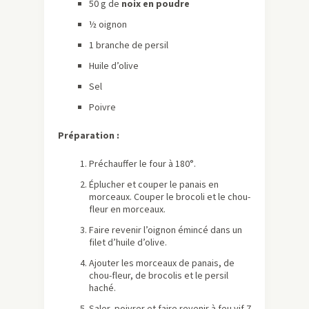
50 g de
noix en poudre
½ oignon
1 branche de persil
Huile d’olive
Sel
Poivre
Préparation :
Préchauffer le four à 180°.
Éplucher et couper le panais en
morceaux. Couper le brocoli et le chou-
fleur en morceaux.
Faire revenir l’oignon émincé dans un
filet d’huile d’olive.
Ajouter les morceaux de panais, de
chou-fleur, de brocolis et le persil
haché.
Saler, poivrer et faire revenir à feu vif 7