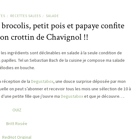
TES
RECETTES SALEES
SALADE
/
/
rocolis, petit pois et papaye confite
on crottin de Chavignol !!
 les ingrédients sont déclinables en salade à la seule condition de
 papilles. Tel un Sebastian Bach de la cuisine je compose ma salade
mélodies en bouche.
 réception de la
Degustabox
, une douce surprise déposée par mon
lle on peut s’abonner et recevoir tous les mois une sélection de 10 à
 d’une petite fille que j’ouvre ma
Degustabox
et que je découvre….
OUIZ
Britt Rosée
RedHot Original