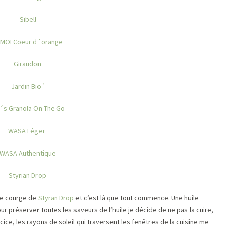
Sibell
MOI Coeur d´orange
Giraudon
Jardin Bio´
i´s Granola On The Go
WASA Léger
WASA Authentique
Styrian Drop
 de courge de
Styran Drop
et c’est là que tout commence. Une huile
r préserver toutes les saveurs de l’huile je décide de ne pas la cuire,
ice, les rayons de soleil qui traversent les fenêtres de la cuisine me