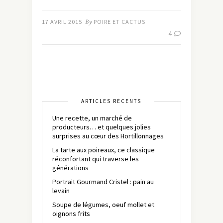
17 AVRIL 2015
By
POIRE ET CACTUS
4
ARTICLES RÉCENTS
Une recette, un marché de
producteurs… et quelques jolies
surprises au cœur des Hortillonnages
La tarte aux poireaux, ce classique
réconfortant qui traverse les
générations
Portrait Gourmand Cristel : pain au
levain
Soupe de légumes, oeuf mollet et
oignons frits