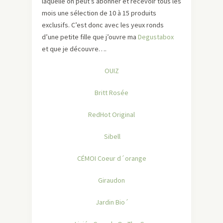
laquelle on peut s’abonner et recevoir tous les
mois une sélection de 10 à 15 produits
exclusifs. C’est donc avec les yeux ronds
d’une petite fille que j’ouvre ma
Degustabox
et que je découvre….
OUIZ
Britt Rosée
RedHot Original
Sibell
CÉMOI Coeur d´orange
Giraudon
Jardin Bio´