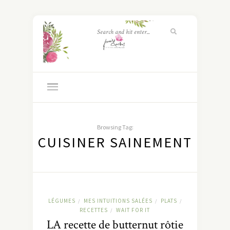
Browsing Tag:
CUISINER SAINEMENT
LÉGUMES
MES INTUITIONS SALÉES
PLATS
/
/
/
RECETTES
WAIT FOR IT
/
LA recette de butternut rôtie