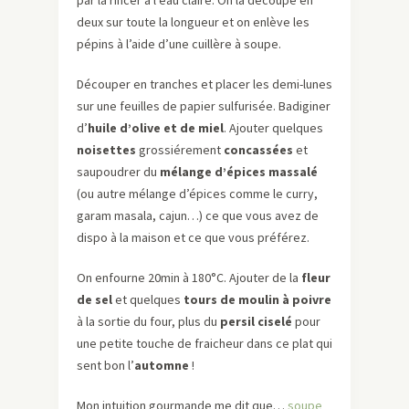
par la rincer à l’eau claire. On la découpe en
deux sur toute la longueur et on enlève les
pépins à l’aide d’une cuillère à soupe.
Découper en tranches et placer les demi-lunes
sur une feuilles de papier sulfurisée. Badiginer
d’
huile d’olive et de miel
. Ajouter quelques
noisettes
grossiérement
concassées
et
saupoudrer du
mélange d’épices massalé
(ou autre mélange d’épices comme le curry,
garam masala, cajun…) ce que vous avez de
dispo à la maison et ce que vous préférez.
On enfourne 20min à 180°C. Ajouter de la
fleur
de sel
et quelques
tours de moulin à poivre
à la sortie du four, plus du
persil ciselé
pour
une petite touche de fraicheur dans ce plat qui
sent bon l’
automne
!
Mon intuition gourmande me dit que…
soupe