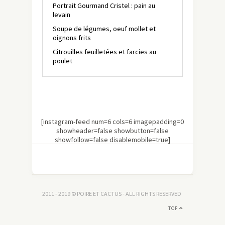
Portrait Gourmand Cristel : pain au
levain
Soupe de légumes, oeuf mollet et
oignons frits
Citrouilles feuilletées et farcies au
poulet
[instagram-feed num=6 cols=6 imagepadding=0
showheader=false showbutton=false
showfollow=false disablemobile=true]
2011 - 2019 © POIRE ET CACTUS - ALL RIGHTS RESERVED
TOP