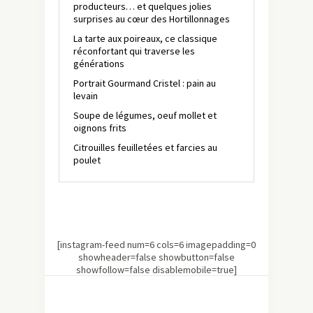
producteurs… et quelques jolies
surprises au cœur des Hortillonnages
La tarte aux poireaux, ce classique
réconfortant qui traverse les
générations
Portrait Gourmand Cristel : pain au
levain
Soupe de légumes, oeuf mollet et
oignons frits
Citrouilles feuilletées et farcies au
poulet
[instagram-feed num=6 cols=6 imagepadding=0
showheader=false showbutton=false
showfollow=false disablemobile=true]