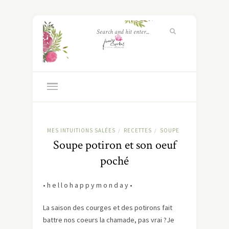
MES INTUITIONS SALÉES
RECETTES
SOUPE
/
/
Soupe potiron et son oeuf
poché
• h e l l o h a p p y m o n d a y •
La saison des courges et des potirons fait
battre nos coeurs la chamade, pas vrai ?Je