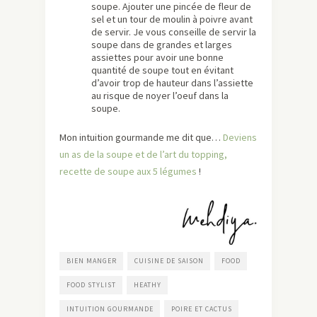
soupe. Ajouter une pincée de fleur de
sel et un tour de moulin à poivre avant
de servir. Je vous conseille de servir la
soupe dans de grandes et larges
assiettes pour avoir une bonne
quantité de soupe tout en évitant
d’avoir trop de hauteur dans l’assiette
au risque de noyer l’oeuf dans la
soupe.
Mon intuition gourmande me dit que…
Deviens
un as de la soupe et de l’art du topping,
recette de soupe aux 5 légumes
!
BIEN MANGER
CUISINE DE SAISON
FOOD
FOOD STYLIST
HEATHY
INTUITION GOURMANDE
POIRE ET CACTUS