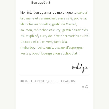
Bon appétit !
Mon intuition gourmande me dit que….
cake à
la banane et caramel au beurre salé
,
poulet au
Maroilles en cocotte
,
gratin de Crozet,
saumon, reblochon et curry
,
gratin de ravioles
du Dauphiné
,
curry de lotte et crevettes au lait
de coco et citron vert
,
tarte à la
rhubarbe
,
risotto onctueux aux d’asperges
vertes
,
boeuf bourguignon et chocolat
!
30 JUILLET 2023
By
POIRE ET CACTUS
0