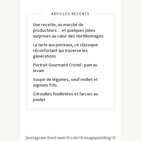
ARTICLES RÉCENTS
Une recette, un marché de
producteurs… et quelques jolies
surprises au cœur des Hortillonnages
La tarte aux poireaux, ce classique
réconfortant qui traverse les
générations
Portrait Gourmand Cristel : pain au
levain
Soupe de légumes, oeuf mollet et
oignons frits
Citrouilles feuilletées et farcies au
poulet
[instagram-feed num=6 cols=6 imagepadding=0