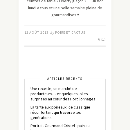
centres de table « Liberty glaçon »…. Un bon
lundi à tous et une belle semaine pleine de
gourmandises !!
12 AOÛT 2013
By
POIRE ET CACTUS
6
ARTICLES RÉCENTS
Une recette, un marché de
producteurs… et quelques jolies
surprises au cœur des Hortillonnages
La tarte aux poireaux, ce classique
réconfortant qui traverse les
générations
Portrait Gourmand Cristel : pain au