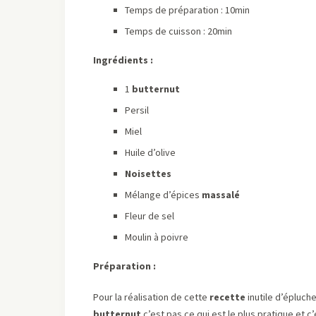
Temps de préparation : 10min
Temps de cuisson : 20min
Ingrédients :
1
butternut
Persil
Miel
Huile d’olive
Noisettes
Mélange d’épices
massalé
Fleur de sel
Moulin à poivre
Préparation :
Pour la réalisation de cette
recette
inutile d’épluche
butternut
c’est pas ce qui est le plus pratique et 