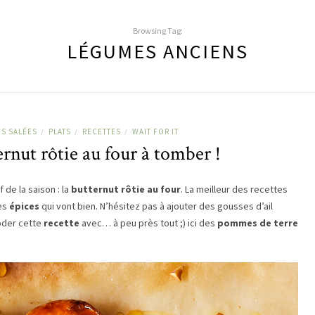
Browsing Tag:
LÉGUMES ANCIENS
NS SALÉES
PLATS
RECETTES
WAIT FOR IT
/
/
/
rnut rôtie au four à tomber !
 de la saison : la
butternut rôtie au four
. La meilleur des recettes
les
épices
qui vont bien. N’hésitez pas à ajouter des gousses d’ail
oder cette
recette
avec… à peu près tout ;) ici des
pommes de terre