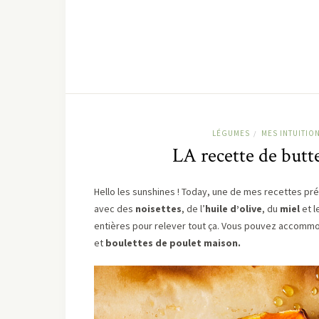
LÉGUMES
MES INTUITIO
/
LA recette de butte
Hello les sunshines ! Today, une de mes recettes préf
avec des
noisettes
, de l’
huile d’olive
, du
miel
et 
entières pour relever tout ça. Vous pouvez accomm
et
boulettes de poulet maison.