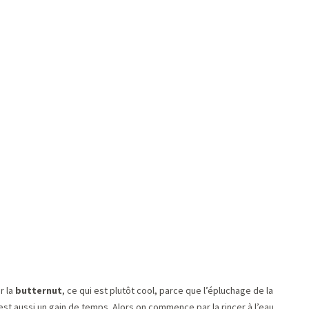
r la
butternut
, ce qui est plutôt cool, parce que l’épluchage de la
c’est aussi un gain de temps. Alors on commence par la rincer à l’eau