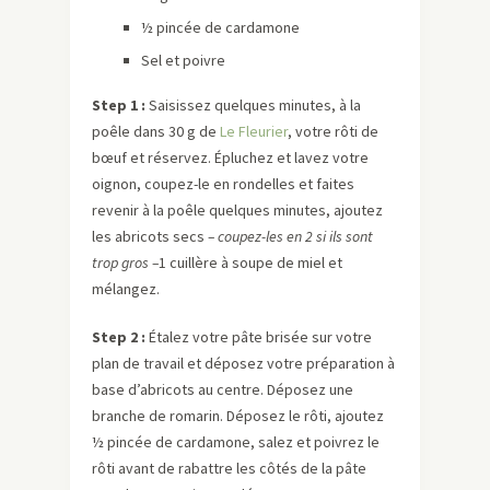
½ pincée de cardamone
Sel et poivre
Step 1 :
Saisissez quelques minutes, à la
poêle dans 30 g de
Le Fleurier
, votre rôti de
bœuf et réservez. Épluchez et lavez votre
oignon, coupez-le en rondelles et faites
revenir à la poêle quelques minutes, ajoutez
les abricots secs
– coupez-les en 2 si ils sont
trop gros –
1 cuillère à soupe de miel et
mélangez.
Step 2 :
Étalez votre pâte brisée sur votre
plan de travail et déposez votre préparation à
base d’abricots au centre. Déposez une
branche de romarin. Déposez le rôti, ajoutez
½ pincée de cardamone, salez et poivrez le
rôti avant de rabattre les côtés de la pâte