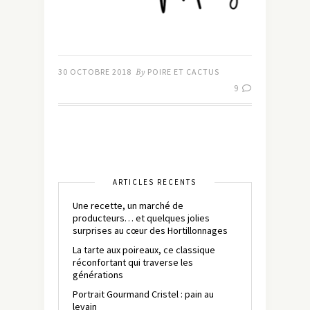
30 OCTOBRE 2018
By
POIRE ET CACTUS
9
ARTICLES RÉCENTS
Une recette, un marché de
producteurs… et quelques jolies
surprises au cœur des Hortillonnages
La tarte aux poireaux, ce classique
réconfortant qui traverse les
générations
Portrait Gourmand Cristel : pain au
levain