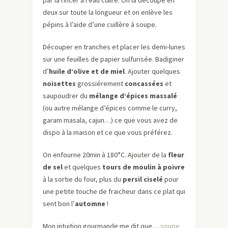
par la rincer à l’eau claire. On la découpe en
deux sur toute la longueur et on enlève les
pépins à l’aide d’une cuillère à soupe.
Découper en tranches et placer les demi-lunes
sur une feuilles de papier sulfurisée. Badiginer
d’
huile d’olive et de miel
. Ajouter quelques
noisettes
grossiérement
concassées
et
saupoudrer du
mélange d’épices massalé
(ou autre mélange d’épices comme le curry,
garam masala, cajun…) ce que vous avez de
dispo à la maison et ce que vous préférez.
On enfourne 20min à 180°C. Ajouter de la
fleur
de sel
et quelques
tours de moulin à poivre
à la sortie du four, plus du
persil ciselé
pour
une petite touche de fraicheur dans ce plat qui
sent bon l’
automne
!
Mon intuition gourmande me dit que…
soupe