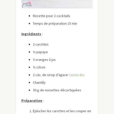
Recette pour 2 cocktails
Temps de préparation 15 min
Ingrédients
:
2 carottes
½ papaye
3 oranges à jus
½ citron
2 càs. de sirop d’agave
Casino Bio
Chantilly
30 g de noisettes décortiquées
Préparation
:
Éplucher les carottes et les couper en