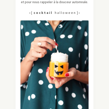
et pour nous rappeler à la douceur automnale.
• [
c o c k t a i l
h a l l o w e e n ] •