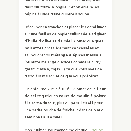
par la rincer à l’eau claire. On la découpe en
deux sur toute la longueur et on enlève les
pépins à l’aide d’une cuillère à soupe.
Découper en tranches et placer les demi-lunes
sur une feuilles de papier sulfurisée. Badiginer
d’
huile d’olive et de miel
. Ajouter quelques
noisettes
grossiérement
concassées
et
saupoudrer du
mélange d’épices massalé
(ou autre mélange d’épices comme le curry,
garam masala, cajun…) ce que vous avez de
dispo à la maison et ce que vous préférez.
On enfourne 20min à 180°C. Ajouter de la
fleur
de sel
et quelques
tours de moulin à poivre
à la sortie du four, plus du
persil ciselé
pour
une petite touche de fraicheur dans ce plat qui
sent bon l’
automne
!
Mon intuition gourmande me dit que…
soupe