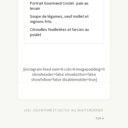
Portrait Gourmand Cristel : pain au
levain
Soupe de légumes, oeuf mollet et
oignons frits
Citrouilles feuilletées et farcies au
poulet
[instagram-feed num=6 cols=6 imagepadding=0
showheader=false showbutton=false
showfollow=false disablemobile=true]
2011 - 2019 © POIRE ET CACTUS - ALL RIGHTS RESERVED
TOP