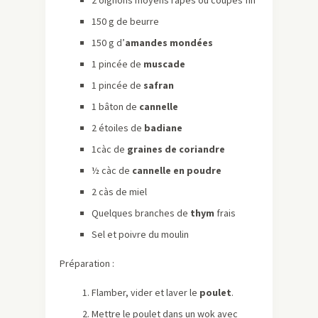
2 oignons moyens râpés ou coupés fin
150 g de beurre
150 g d’
amandes mondées
1 pincée de
muscade
1 pincée de
safran
1 bâton de
cannelle
2 étoiles de
badiane
1càc de
graines de coriandre
½ càc de
cannelle en poudre
2 càs de miel
Quelques branches de
thym
frais
Sel et poivre du moulin
Préparation :
Flamber, vider et laver le
poulet
.
Mettre le poulet dans un wok avec