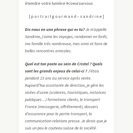
éteindre votre lumière #coeursurvous
[ p o r t r a i t g o u r m a n d – s a n d r i n e ]
Dis nous en une phrase qui es tu?
Je m’appelle
Sandrine, j’aime les voyages, randonner en forêt,
ma famille très nombreuse, mes amis et faire de
belles rencontres amicales.
Quel est ton poste au sein de Cristel ? Quels
sont les grands enjeux de celui-ci ?
J’étais
pendant 15 ans au service après vente
.
Aujourd’hui
assistante de direction
,
je gère les
visites d’usine (scolaires, touristiques, instances
publiques…) formations clients, le transport
France (messagerie, affrêtement), dossiers
d’assurance pour la partie transport, la
communication-relations presse. Je dirais que je
suis un peu le couteau suisse de la société
.