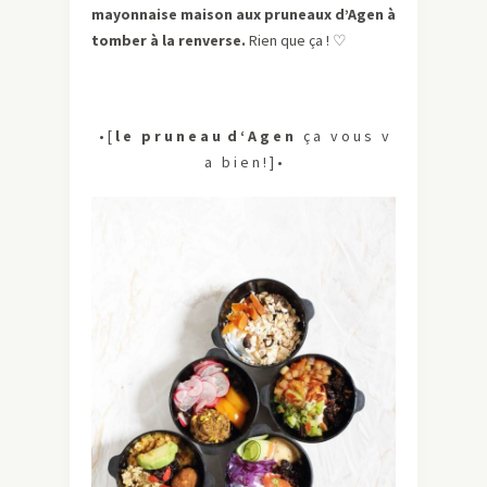
mayonnaise maison aux pruneaux d’Agen à
tomber à la renverse.
Rien que ça ! ♡
• [
l e p r u n e a u d ‘ A g e n
ç a v o u s v
a b i e n ! ] •