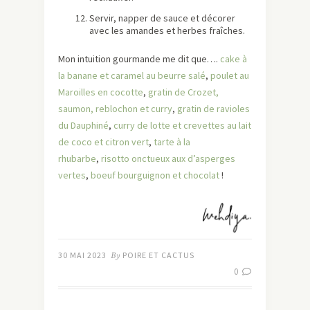
Servir, napper de sauce et décorer
avec les amandes et herbes fraîches.
Mon intuition gourmande me dit que….
cake à
la banane et caramel au beurre salé
,
poulet au
Maroilles en cocotte
,
gratin de Crozet,
saumon, reblochon et curry
,
gratin de ravioles
du Dauphiné
,
curry de lotte et crevettes au lait
de coco et citron vert
,
tarte à la
rhubarbe
,
risotto onctueux aux d’asperges
vertes
,
boeuf bourguignon et chocolat
!
30 MAI 2023
By
POIRE ET CACTUS
0