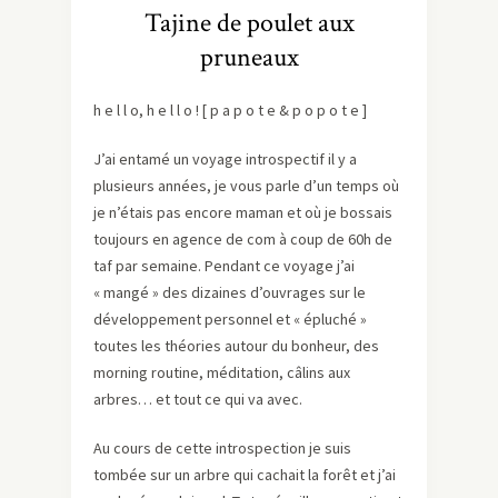
Tajine de poulet aux
pruneaux
h e l l o, h e l l o ! [ p a p o t e & p o p o t e ]
J’ai entamé un voyage introspectif il y a
plusieurs années, je vous parle d’un temps où
je n’étais pas encore maman et où je bossais
toujours en agence de com à coup de 60h de
taf par semaine. Pendant ce voyage j’ai
« mangé » des dizaines d’ouvrages sur le
développement personnel et « épluché »
toutes les théories autour du bonheur, des
morning routine, méditation, câlins aux
arbres… et tout ce qui va avec.
Au cours de cette introspection je suis
tombée sur un arbre qui cachait la forêt et j’ai