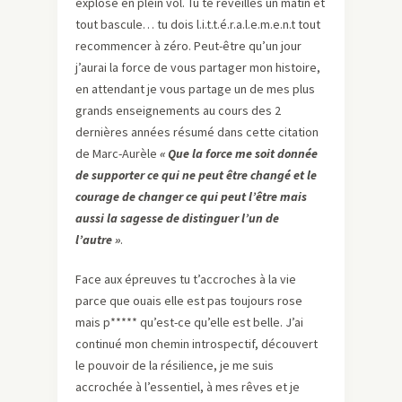
explosé en plein vol. Tu te réveilles un matin et
tout bascule… tu dois l.i.t.t.é.r.a.l.e.m.e.n.t tout
recommencer à zéro. Peut-être qu’un jour
j’aurai la force de vous partager mon histoire,
en attendant je vous partage un de mes plus
grands enseignements au cours des 2
dernières années résumé dans cette citation
de Marc-Aurèle
« Que la force me soit donnée
de supporter ce qui ne peut être changé et le
courage de changer ce qui peut l’être mais
aussi la sagesse de distinguer l’un de
l’autre »
.
Face aux épreuves tu t’accroches à la vie
parce que ouais elle est pas toujours rose
mais p***** qu’est-ce qu’elle est belle. J’ai
continué mon chemin introspectif, découvert
le pouvoir de la résilience, je me suis
accrochée à l’essentiel, à mes rêves et je