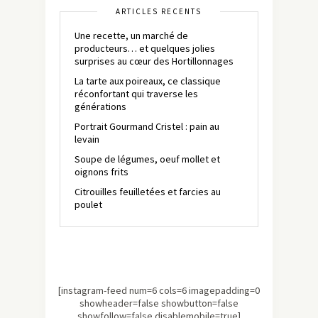
ARTICLES RÉCENTS
Une recette, un marché de
producteurs… et quelques jolies
surprises au cœur des Hortillonnages
La tarte aux poireaux, ce classique
réconfortant qui traverse les
générations
Portrait Gourmand Cristel : pain au
levain
Soupe de légumes, oeuf mollet et
oignons frits
Citrouilles feuilletées et farcies au
poulet
[instagram-feed num=6 cols=6 imagepadding=0
showheader=false showbutton=false
showfollow=false disablemobile=true]