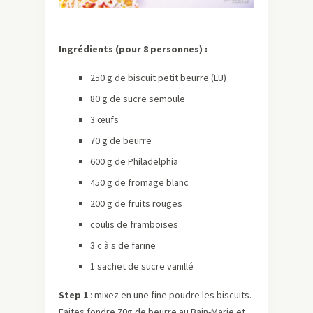
Ingrédients (pour 8 personnes) :
250 g de biscuit petit beurre (LU)
80 g de sucre semoule
3 œufs
70 g de beurre
600 g de Philadelphia
450 g de fromage blanc
200 g de fruits rouges
coulis de framboises
3 c à s de farine
1 sachet de sucre vanillé
Step 1
: mixez en une fine poudre les biscuits.
Faites fondre 70g de beurre au Bain-Marie et