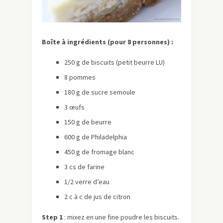
Boîte à ingrédients (pour 8 personnes) :
250 g de biscuits (petit beurre LU)
8 pommes
180 g de sucre semoule
3 œufs
150 g de beurre
600 g de Philadelphia
450 g de fromage blanc
3 cs de farine
1/2 verre d’eau
2 c à c de jus de citron
Step 1
: mixez en une fine poudre les biscuits.