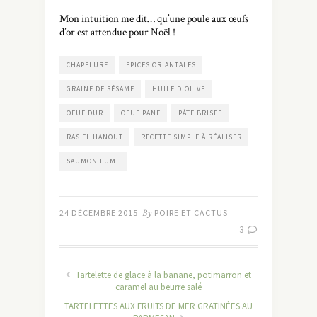
Mon intuition me dit… qu’une poule aux œufs
d’or est attendue pour Noël !
CHAPELURE
EPICES ORIANTALES
GRAINE DE SÉSAME
HUILE D'OLIVE
OEUF DUR
OEUF PANE
PÂTE BRISEE
RAS EL HANOUT
RECETTE SIMPLE À RÉALISER
SAUMON FUME
24 DÉCEMBRE 2015
By
POIRE ET CACTUS
3
Tartelette de glace à la banane, potimarron et
caramel au beurre salé
TARTELETTES AUX FRUITS DE MER GRATINÉES AU