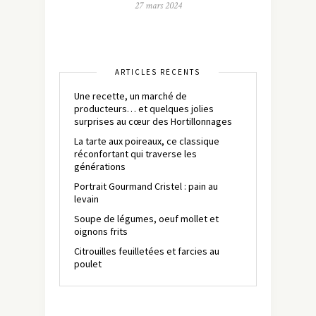
27 mars 2024
ARTICLES RÉCENTS
Une recette, un marché de
producteurs… et quelques jolies
surprises au cœur des Hortillonnages
La tarte aux poireaux, ce classique
réconfortant qui traverse les
générations
Portrait Gourmand Cristel : pain au
levain
Soupe de légumes, oeuf mollet et
oignons frits
Citrouilles feuilletées et farcies au
poulet