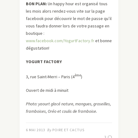
BON PLAN:
Un happy hour est organisé tous
les mois alors rendez-vous vite sur la page
facebook pour découvrir le mot de passe qu’il
vous faudra donner lors de votre passage en
boutique :
www.facebook.com/YogurtFactory.fr
et bonne
dégustation!
YOGURT FACTORY
ème
3, rue Saint-Merri – Paris (4
)
Ouvert de midi à minuit
Photo: yaourt glacé nature, mangues, groseilles,
framboises, Oréo et coulis de framboise.
6 MAI 2013
By
POIRE ET CACTUS
3