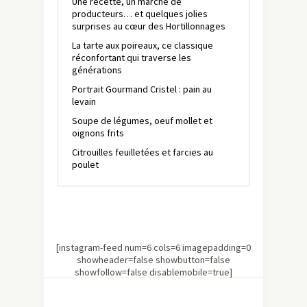
Une recette, un marché de
producteurs… et quelques jolies
surprises au cœur des Hortillonnages
La tarte aux poireaux, ce classique
réconfortant qui traverse les
générations
Portrait Gourmand Cristel : pain au
levain
Soupe de légumes, oeuf mollet et
oignons frits
Citrouilles feuilletées et farcies au
poulet
[instagram-feed num=6 cols=6 imagepadding=0
showheader=false showbutton=false
showfollow=false disablemobile=true]