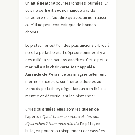
un
allié healthy
pour les longues journées. En
cuisine ce
fruit sec
ne manque pas de
caractère et il faut dire qu’avec un nom aussi
cute*
il ne peut contenir que de bonnes
choses.
Le pistachier est l’un des plus anciens arbres à
noix. La pistache était déjà consommée il y a
des millénaires par nos ancêtres. Cette petite
merveille à la chair verte était appelée
Amande de Perse
. Je les imagine tellement
moi mes ancêtres, sur l’herbe adossés au
tronc du pistachier, dégustant un bon thé à la
menthe et décortiquant les pistaches ;)
Crues ou grillées elles sont les queen de
l’apéro.
« Quoi! Tu fais un apéro et t’as pas
d’pistaches ? Nom mais allo !! »
En pâte, en
huile, en poudre ou simplement concassées