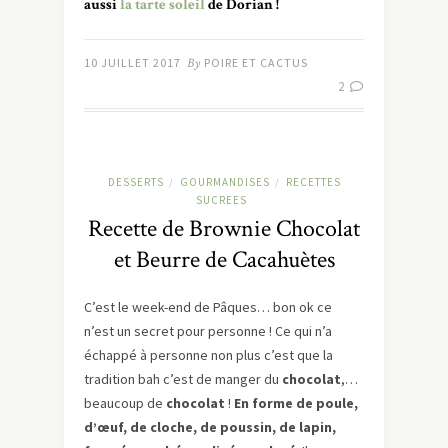
aussi
la tarte soleil
de Dorian !
10 JUILLET 2017
By
POIRE ET CACTUS
2
DESSERTS
GOURMANDISES
RECETTES
/
/
SUCREES
Recette de Brownie Chocolat
et Beurre de Cacahuètes
C’est le week-end de Pâques… bon ok ce
n’est un secret pour personne ! Ce qui n’a
échappé à personne non plus c’est que la
tradition bah c’est de manger du
chocolat
,…
beaucoup de
chocolat
!
En forme de poule,
d’œuf, de cloche, de poussin, de lapin,