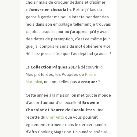
choisir mais de croquer dedans et d’abîmer
«
l’œuvre en chocolat
». Petite j’étais du
genre à garder ma poule intacte pendant des
mois dans son emballage tellement je trouvais
ça joli… jusqu’au jour ou j’ai appris qu’il y avait
des dates de péremption, c’est ce même jour
que j’ai compris le sens du mot éphémère #lol
Hé allez je suis sûre que t’as déjà fait ça aussi ?
La
Collection Pâques 2017
à découvrir
ici
.
Mes préférées, les Poupées de
Pierre
Marcolini
, ne sont-telles pas à
croquer
?
Cette année à la maison, on met tout le monde
d’accord autour d’un excellent
Brownie
Chocolat et Beurre de Cacahuètes
. Une
recette du
Chef Anto
que vous pourrait
également retrouver dans le dernier numéro
d’Afro Cooking Magazine. Un numéro spécial