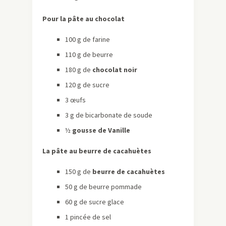
Pour la pâte au chocolat
100 g de farine
110 g de beurre
180 g de
chocolat noir
120 g de sucre
3 œufs
3 g de bicarbonate de soude
½
gousse de Vanille
La pâte au beurre de cacahuètes
150 g de
beurre de cacahuètes
50 g de beurre pommade
60 g de sucre glace
1 pincée de sel