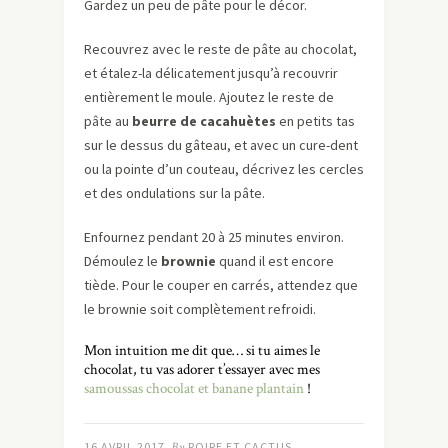
Gardez un peu de pâte pour le décor.
Recouvrez avec le reste de pâte au chocolat,
et étalez-la délicatement jusqu’à recouvrir
entièrement le moule. Ajoutez le reste de
pâte au
beurre de cacahuètes
en petits tas
sur le dessus du gâteau, et avec un cure-dent
ou la pointe d’un couteau, décrivez les cercles
et des ondulations sur la pâte.
Enfournez pendant 20 à 25 minutes environ.
Démoulez le
brownie
quand il est encore
tiède. Pour le couper en carrés, attendez que
le brownie soit complètement refroidi.
Mon intuition me dit que… si tu aimes le
chocolat, tu vas adorer t’essayer avec mes
samoussas chocolat et banane plantain
!
16 AVRIL 2017
By
POIRE ET CACTUS