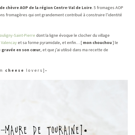
de chèvre AOP de la région Centre-Val de Loire
. 5 fromages AOP
itions fromagères qui ont grandement contribué à construire l’identité
ouligny-Saint-Pierre
dont la ligne évoque le clocher du village
e
Valencay
et sa forme pyramidale, et enfin… [
mon chouchou
] le
e gravée en son cœur
, et que j’ai utilisé dans ma recette de
a m
c h e e s e
l o v e r s ] •