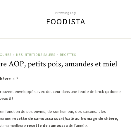
Browsing Tag:
FOODISTA
ÉGUMES
MES INTUITIONS SALÉES
RECETTES
/
/
e AOP, petits pois, amandes et miel
chèvre
ici ?
rouvent enveloppés avec douceur dans une feuille de brick ça donne
veau 8 !
t en fonction de ses envies, de son humeur, des saisons… les
hui une
recette de samoussa sucré/salé au fromage de chèvre,
est ma meilleure
recette de samoussa
de l’année.