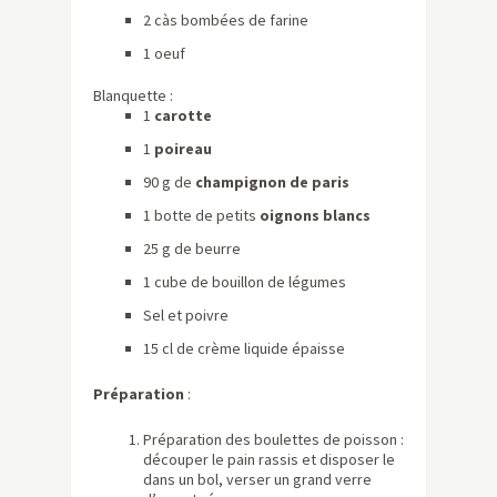
2 càs bombées de farine
1 oeuf
Blanquette :
1
carotte
1
poireau
90 g de
champignon de paris
1 botte de petits
oignons blancs
25 g de beurre
1 cube de bouillon de légumes
Sel et poivre
15 cl de crème liquide épaisse
Préparation
:
Préparation des boulettes de poisson :
découper le pain rassis et disposer le
dans un bol, verser un grand verre