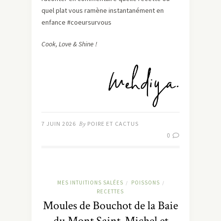
quel plat vous ramène instantanément en
enfance #coeursurvous
Cook, Love & Shine !
7 JUIN 2026
By
POIRE ET CACTUS
0
MES INTUITIONS SALÉES
POISSONS
/
/
RECETTES
Moules de Bouchot de la Baie
du Mont Saint-Michel et