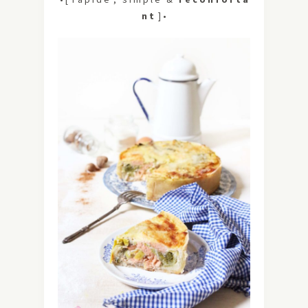
n t
] •