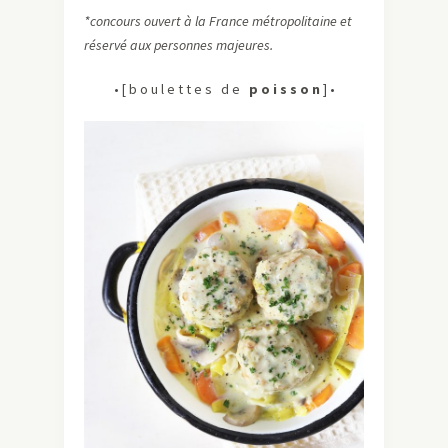
*concours ouvert à la France métropolitaine et
réservé aux personnes majeures.
• [ b o u l e t t e s d e
p o i s s o n
] •