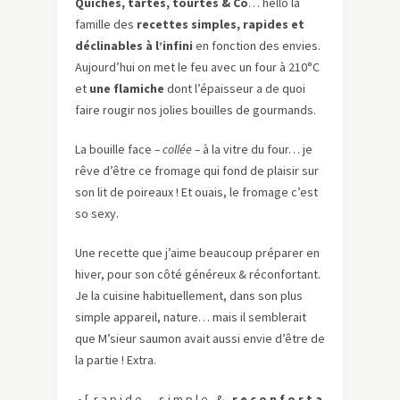
Quiches, tartes, tourtes & Co
… hello la
famille des
recettes simples, rapides et
déclinables à l’infini
en fonction des envies.
Aujourd’hui on met le feu avec un four à 210°C
et
une flamiche
dont l’épaisseur a de quoi
faire rougir nos jolies bouilles de gourmands.
La bouille face
– collée –
à la vitre du four… je
rêve d’être ce fromage qui fond de plaisir sur
son lit de poireaux ! Et ouais, le fromage c’est
so sexy.
Une recette que j’aime beaucoup préparer en
hiver, pour son côté généreux & réconfortant.
Je la cuisine habituellement, dans son plus
simple appareil, nature… mais il semblerait
que M’sieur saumon avait aussi envie d’être de
la partie ! Extra.
• [ r a p i d e , s i m p l e &
r e c o n f o r t a