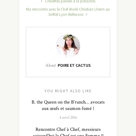
Crevettes panées à la pistaches
Ma rencontre avec le Chef étoilé Christian Lherm au
Sofitel Lyon Bellecour
About
POIRE ET CACTUS
YOU MIGHT ALSO LIKE
B. the Queen on the B’runch… avocats
aux œufs et saumon fumé !
4 avril 2016
Rencontre Chef à Chef, messieurs
aujourd’hui le Chef est une Femme !!