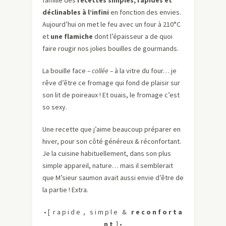
famille des
recettes simples, rapides et
déclinables à l’infini
en fonction des envies.
Aujourd’hui on met le feu avec un four à 210°C
et
une flamiche
dont l’épaisseur a de quoi
faire rougir nos jolies bouilles de gourmands.
La bouille face
– collée –
à la vitre du four… je
rêve d’être ce fromage qui fond de plaisir sur
son lit de poireaux ! Et ouais, le fromage c’est
so sexy.
Une recette que j’aime beaucoup préparer en
hiver, pour son côté généreux & réconfortant.
Je la cuisine habituellement, dans son plus
simple appareil, nature… mais il semblerait
que M’sieur saumon avait aussi envie d’être de
la partie ! Extra.
• [ r a p i d e , s i m p l e &
r e c o n f o r t a
n t
] •