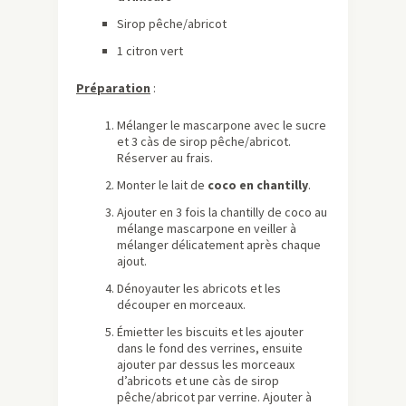
Sirop pêche/abricot
​1 citron vert ​
Préparation
:
Mélanger le mascarpone avec le sucre
et 3 càs de sirop pêche/abricot.
Réserver au frais.
Monter le lait de
coco en chantilly
.
Ajouter en 3 fois la chantilly de coco au
mélange mascarpone en veiller à
mélanger délicatement après chaque
ajout.
Dénoyauter les abricots et les
découper en morceaux.
Émietter les biscuits et les ajouter
dans le fond des verrines, ensuite
ajouter par dessus les morceaux
d’abricots et une càs de sirop
pêche/abricot par verrine. Ajouter à