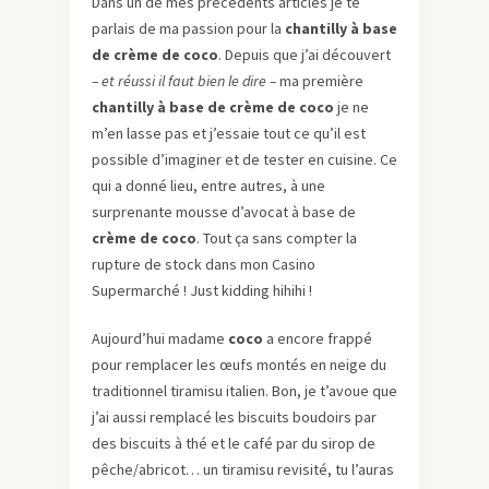
Dans un de mes précédents articles je te
parlais de ma passion pour la
chantilly à base
de crème de coco
. Depuis que j’ai découvert
– et réussi il faut bien le dire –
ma première
chantilly à base de crème de coco
je ne
m’en lasse pas et j’essaie tout ce qu’il est
possible d’imaginer et de tester en cuisine. Ce
qui a donné lieu, entre autres, à une
surprenante mousse d’avocat à base de
crème de coco
. Tout ça sans compter la
rupture de stock dans mon Casino
Supermarché ! Just kidding hihihi !
Aujourd’hui madame
coco
a encore frappé
pour remplacer les œufs montés en neige du
traditionnel tiramisu italien. Bon, je t’avoue que
j’ai aussi remplacé les biscuits boudoirs par
des biscuits à thé et le café par du sirop de
pêche/abricot… un tiramisu revisité, tu l’auras