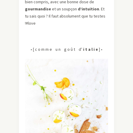
bien compris, avec une bonne dose de
gourmandise
et un soupçon
d’intuition
. Et
tu sais quoi ? Il faut absolument que tu testes
!#love
• [ c o m m e u n g o û t d’
i t a l i e
] •