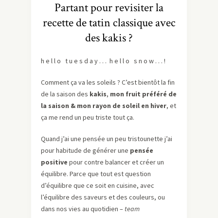
Partant pour revisiter la
recette de tatin classique avec
des kakis ?
h e l l o t u e s d a y . . . h e l l o s n o w . . . !
Comment ça va les soleils ? C’est bientôt la fin
de la saison des
kakis
,
mon fruit préféré de
la saison & mon rayon de soleil en hiver
, et
ça me rend un peu triste tout ça.
Quand j’ai une pensée un peu tristounette j’ai
pour habitude de générer une
pensée
positive
pour contre balancer et créer un
équilibre. Parce que tout est question
d’équilibre que ce soit en cuisine, avec
l’équilibre des saveurs et des couleurs, ou
dans nos vies au quotidien –
team