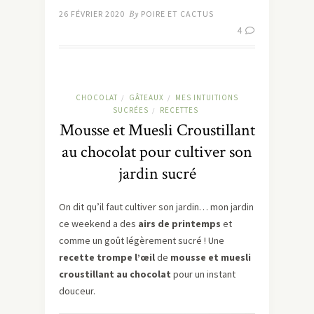
26 FÉVRIER 2020
By
POIRE ET CACTUS
4
CHOCOLAT
GÂTEAUX
MES INTUITIONS
/
/
SUCRÉES
RECETTES
/
Mousse et Muesli Croustillant
au chocolat pour cultiver son
jardin sucré
On dit qu’il faut cultiver son jardin… mon jardin
ce weekend a des
airs de printemps
et
comme un goût légèrement sucré ! Une
recette trompe l’œil
de
mousse et muesli
croustillant au chocolat
pour un instant
douceur.