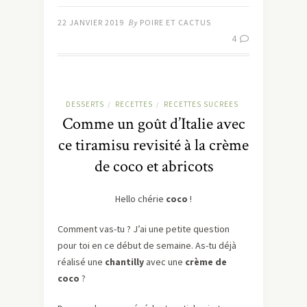
22 JANVIER 2019
By
POIRE ET CACTUS
4
DESSERTS
RECETTES
RECETTES SUCREES
/
/
Comme un goût d’Italie avec
ce tiramisu revisité à la crème
de coco et abricots
Hello chérie
coco
!
Comment vas-tu ? J’ai une petite question
pour toi en ce début de semaine. As-tu déjà
réalisé une
chantilly
avec une
crème de
coco
?