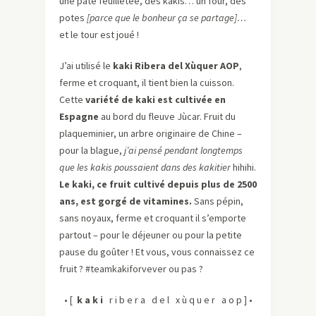
une pâte feuilletée, des kakis… un four, des
potes
[
parce que le bonheur ça se partage
]…
et le tour est joué !
J’ai utilisé le
kaki Ribera del Xùquer AOP
,
ferme et croquant, il tient bien la cuisson.
Cette
variété de kaki est cultivée en
Espagne
au bord du fleuve Jùcar. Fruit du
plaqueminier, un arbre originaire de Chine –
pour la blague,
j’ai pensé pendant longtemps
que les kakis poussaient dans des kakitier
hihihi.
Le kaki, ce fruit cultivé depuis plus de 2500
ans, est gorgé de vitamines.
Sans pépin,
sans noyaux, ferme et croquant il s’emporte
partout – pour le déjeuner ou pour la petite
pause du goûter ! Et vous, vous connaissez ce
fruit ? #teamkakiforvever ou pas ?
• [
k a k i
r i b e r a d e l x ù q u e r a o p ] •