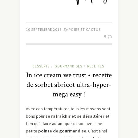
10 SEPTEMBRE 2018
By
POIRE ET CACTUS
5
DESSERTS
GOURMANDISES
RECETTES
/
/
In ice cream we trust • recette
de sorbet abricot ultra-hyper-
mega easy !
Avec ces températures tous les moyens sont
bons pour se
rafraîchir et se désaltérer
et
t’en qu’a faire autant que ça soit avec une
petite
pointe de gourmandise
. C’est ainsi