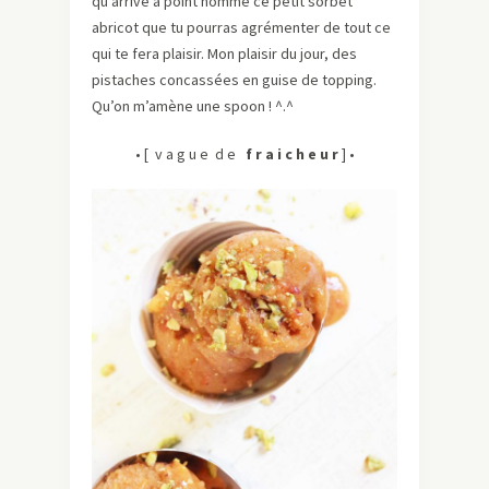
qu’arrive à point nommé ce petit sorbet
abricot que tu pourras agrémenter de tout ce
qui te fera plaisir. Mon plaisir du jour, des
pistaches concassées en guise de topping.
Qu’on m’amène une spoon ! ^.^
• [ v a g u e d e
f r a i c h e u r
] •