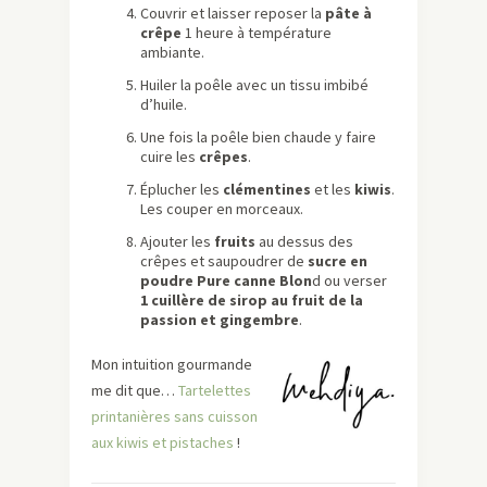
Couvrir et laisser reposer la
pâte à
crêpe
1 heure à température
ambiante.
Huiler la poêle avec un tissu imbibé
d’huile.
Une fois la poêle bien chaude y faire
cuire les
crêpes
.
Éplucher les
clémentines
et les
kiwis
.
Les couper en morceaux.
Ajouter les
fruits
au dessus des
crêpes et saupoudrer de
sucre en
poudre Pure canne Blon
d ou verser
1 cuillère de sirop au fruit de la
passion et gingembre
.
Mon intuition gourmande
me dit que…
Tartelettes
printanières sans cuisson
aux kiwis et pistaches
!