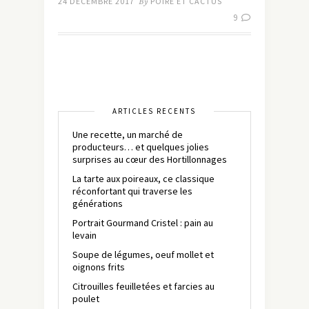
24 DÉCEMBRE 2017
By
POIRE ET CACTUS
9
ARTICLES RÉCENTS
Une recette, un marché de
producteurs… et quelques jolies
surprises au cœur des Hortillonnages
La tarte aux poireaux, ce classique
réconfortant qui traverse les
générations
Portrait Gourmand Cristel : pain au
levain
Soupe de légumes, oeuf mollet et
oignons frits
Citrouilles feuilletées et farcies au
poulet