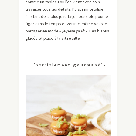
comme un tableau où l’on vient avec soin
travailler tous les détails. Puis, immortaliser
l’instant de la plus jolie façon possible pour le
figer dans le temps et venir ici même vous le
partager en mode
« je pose ça là »
. Des bisous
glacés et place à la
citrouille
.
• [ h o r r i b l e m e n t
g o u r m a n d
] •