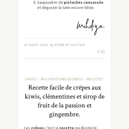
Saupoudrer de
pistaches concassée
et déguster la tatin encore tiède.
27 AOÛT 2022
By
POIRE ET CACTUS
0
FRUITS
MES INTUITIONS SUCRÉES
RECETTES
/
/
Recette facile de crêpes aux
kiwis, clémentines et sirop de
fruit de la passion et
gingembre.
Les
crêpes
c’est LA
recette
qui illustre le