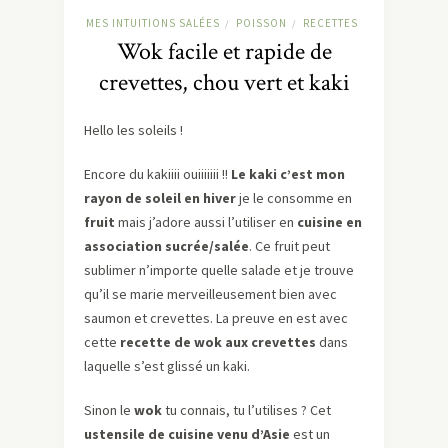
MES INTUITIONS SALÉES
POISSON
RECETTES
/
/
Wok facile et rapide de
crevettes, chou vert et kaki
Hello les soleils !
Encore du kakiiii ouiiiiiii !!
Le kaki c’est mon
rayon de soleil en hiver
je le consomme en
fruit
mais j’adore aussi l’utiliser en
cuisine en
association sucrée/salée
. Ce fruit peut
sublimer n’importe quelle salade et je trouve
qu’il se marie merveilleusement bien avec
saumon et crevettes. La preuve en est avec
cette
recette de wok aux crevettes
dans
laquelle s’est glissé un kaki.
Sinon le
wok
tu connais, tu l’utilises ? Cet
ustensile de cuisine venu d’Asie
est un