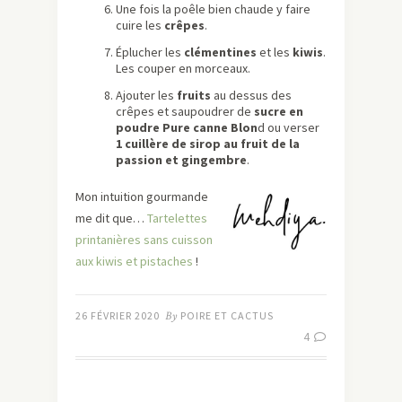
Une fois la poêle bien chaude y faire
cuire les
crêpes
.
Éplucher les
clémentines
et les
kiwis
.
Les couper en morceaux.
Ajouter les
fruits
au dessus des
crêpes et saupoudrer de
sucre en
poudre Pure canne Blon
d ou verser
1 cuillère de sirop au fruit de la
passion et gingembre
.
Mon intuition gourmande
me dit que…
Tartelettes
printanières sans cuisson
aux kiwis et pistaches
!
26 FÉVRIER 2020
By
POIRE ET CACTUS
4