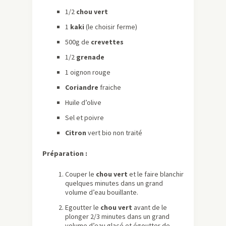
1/2
chou vert
1
kaki
(le choisir ferme)
500g de
crevettes
1/2
grenade
1 oignon rouge
Coriandre
fraiche
Huile d’olive
Sel et poivre
Citron
vert bio non traité
Préparation :
Couper le
chou vert
et le faire blanchir
quelques minutes dans un grand
volume d’eau bouillante.
Egoutter le
chou vert
avant de le
plonger 2/3 minutes dans un grand
volume d’eau glacé et égoutter de