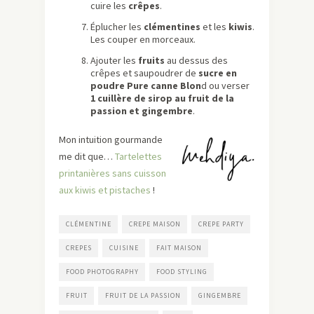
cuire les
crêpes
.
Éplucher les
clémentines
et les
kiwis
.
Les couper en morceaux.
Ajouter les
fruits
au dessus des
crêpes et saupoudrer de
sucre en
poudre Pure canne Blon
d ou verser
1 cuillère de sirop au fruit de la
passion et gingembre
.
Mon intuition gourmande
me dit que…
Tartelettes
printanières sans cuisson
aux kiwis et pistaches
!
CLÉMENTINE
CREPE MAISON
CREPE PARTY
CREPES
CUISINE
FAIT MAISON
FOOD PHOTOGRAPHY
FOOD STYLING
FRUIT
FRUIT DE LA PASSION
GINGEMBRE