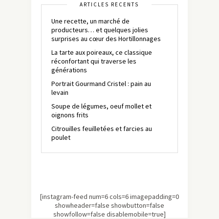
ARTICLES RÉCENTS
Une recette, un marché de
producteurs… et quelques jolies
surprises au cœur des Hortillonnages
La tarte aux poireaux, ce classique
réconfortant qui traverse les
générations
Portrait Gourmand Cristel : pain au
levain
Soupe de légumes, oeuf mollet et
oignons frits
Citrouilles feuilletées et farcies au
poulet
[instagram-feed num=6 cols=6 imagepadding=0
showheader=false showbutton=false
showfollow=false disablemobile=true]