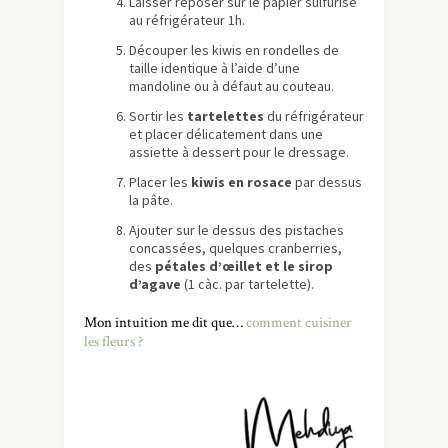
Laisser reposer sur le papier sulfurisé
au réfrigérateur 1h.
Découper les kiwis en rondelles de
taille identique à l’aide d’une
mandoline ou à défaut au couteau.
Sortir les
tartelettes
du réfrigérateur
et placer délicatement dans une
assiette à dessert pour le dressage.
Placer les
kiwis en rosace
par dessus
la pâte.
Ajouter sur le dessus des pistaches
concassées, quelques cranberries,
des
pétales d’œillet et le sirop
d’agave
(1 càc. par tartelette).
Mon intuition me dit que…
comment cuisiner
les fleurs ?