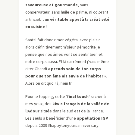
savoureuse et gourmande
, sans
conservateur, sans huile de palme, ni colorant
artificiel… un
véritable appel à la créativité
en cuisine
!
Santal fait donc rimer végétal avec plaisir
alors définitivement m’sieur Démocrite je
pense que nos âmes vont se sentir bien et
notre corps aussi. Et là carrément j’vais même
citer Ghandi
« prends soin de ton corps
pour que ton âme ait envie de l’habiter »
.
Alors on dit quoi là, hein !?!
Pour le topping, cette ‘
final touch’
si cher à
mes yeux, des
kiwis français de la vallée de
l’Adour
située dans le sud est de la France.
Les seuls à bénéficier d’une
appellation IGP
depuis 2009 #happytenyearsanniversary.