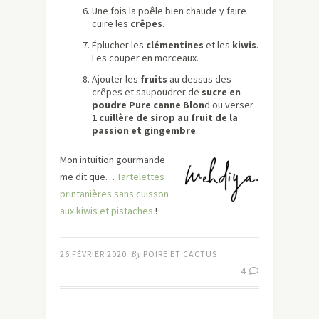
Une fois la poêle bien chaude y faire
cuire les
crêpes
.
Éplucher les
clémentines
et les
kiwis
.
Les couper en morceaux.
Ajouter les
fruits
au dessus des
crêpes et saupoudrer de
sucre en
poudre Pure canne Blon
d ou verser
1 cuillère de sirop au fruit de la
passion et gingembre
.
Mon intuition gourmande
me dit que…
Tartelettes
printanières sans cuisson
aux kiwis et pistaches
!
26 FÉVRIER 2020
By
POIRE ET CACTUS
4