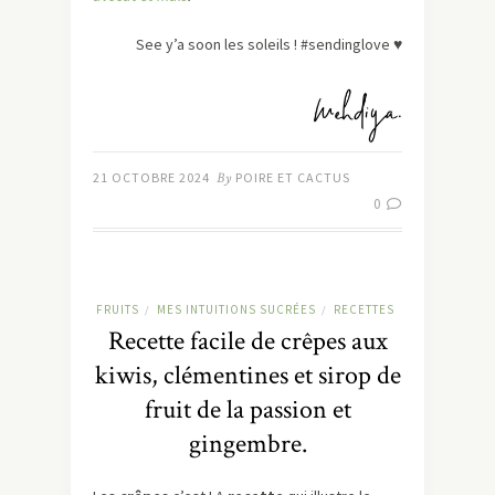
See y’a soon les soleils ! #sendinglove ♥
21 OCTOBRE 2024
By
POIRE ET CACTUS
0
FRUITS
MES INTUITIONS SUCRÉES
RECETTES
/
/
Recette facile de crêpes aux
kiwis, clémentines et sirop de
fruit de la passion et
gingembre.