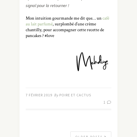
signal pour la retourner !
Mon intuition gourmande me dit que… un
café
au lait parfumé
, surplombé d’une crème
chantilly, pour accompagner cette recette de
pancakes ? #love
7 FÉVRIER 2019
By
POIRE ET CACTUS
1
OLDER POSTS