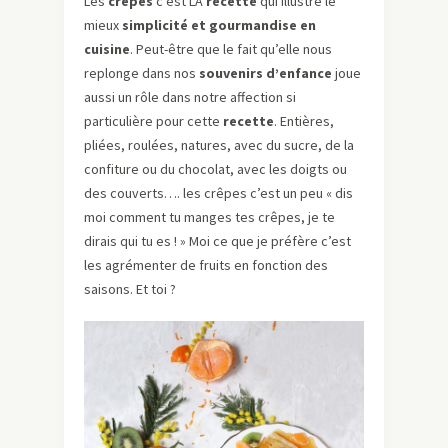
Les
crêpes
c’est LA
recette
qui illustre le
mieux
simplicité et gourmandise en
cuisine
. Peut-être que le fait qu’elle nous
replonge dans nos
souvenirs d’enfance
joue
aussi un rôle dans notre affection si
particulière pour cette
recette
. Entières,
pliées, roulées, natures, avec du sucre, de la
confiture ou du chocolat, avec les doigts ou
des couverts…. les crêpes c’est un peu « dis
moi comment tu manges tes crêpes, je te
dirais qui tu es ! » Moi ce que je préfère c’est
les agrémenter de fruits en fonction des
saisons. Et toi ?