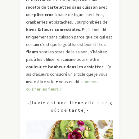
recette de
tartelettes sans cuisson
avec
une
pâte crue
à base de figues séchées,
cranberries et pistaches… surplombées de
kiwis & fleurs comestibles
. Et j’ai bien dit
uniquement sans cuisson parce que ce qui est
certain c’est que le goût lui est bien là ! Les
fleurs
sont les stars de la saison, n’hésitez
pas à les utiliser en cuisine pour mettre
couleur et bonheur dans les assiettes
. J’y
ais d’ailleurs consacré un article que je vous
invite à lire si le ♥ vous en dit
comment
cuisiner les fleurs ?
• [ l a v i e e s t u n e
f l e u r
e l l e a u n g
o û t d e
t a r t e
] •