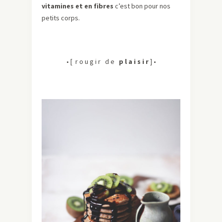
vitamines et en fibres
c’est bon pour nos
petits corps.
• [ r o u g i r d e
p l a i s i r
] •