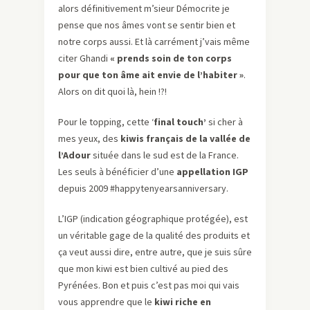
alors définitivement m’sieur Démocrite je
pense que nos âmes vont se sentir bien et
notre corps aussi. Et là carrément j’vais même
citer Ghandi
« prends soin de ton corps
pour que ton âme ait envie de l’habiter »
.
Alors on dit quoi là, hein !?!
Pour le topping, cette ‘
final touch’
si cher à
mes yeux, des
kiwis français de la vallée de
l’Adour
située dans le sud est de la France.
Les seuls à bénéficier d’une
appellation IGP
depuis 2009 #happytenyearsanniversary.
L’IGP (indication géographique protégée), est
un véritable gage de la qualité des produits et
ça veut aussi dire, entre autre, que je suis sûre
que mon kiwi est bien cultivé au pied des
Pyrénées. Bon et puis c’est pas moi qui vais
vous apprendre que le
kiwi riche en