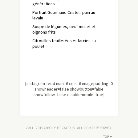
générations
Portrait Gourmand Cristel : pain au
levain
Soupe de légumes, oeuf mollet et
oignons frits
Citrouilles feuilletées et farcies au
poulet
[instagram-feed num=6 cols=6 imagepadding=0
showheader=false showbutton=false
showfollow=false disablemobile=true]
2011 - 2019 © POIRE ET CACTUS - ALL RIGHTS RESERVED
TOP