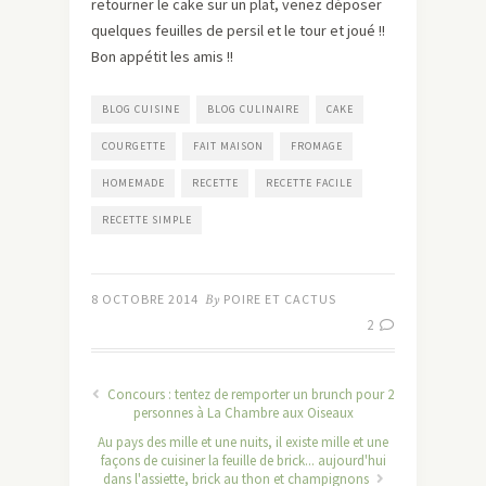
retourner le cake sur un plat, venez déposer
quelques feuilles de persil et le tour et joué !!
Bon appétit les amis !!
BLOG CUISINE
BLOG CULINAIRE
CAKE
COURGETTE
FAIT MAISON
FROMAGE
HOMEMADE
RECETTE
RECETTE FACILE
RECETTE SIMPLE
8 OCTOBRE 2014
By
POIRE ET CACTUS
2
Concours : tentez de remporter un brunch pour 2
personnes à La Chambre aux Oiseaux
Au pays des mille et une nuits, il existe mille et une
façons de cuisiner la feuille de brick... aujourd'hui
dans l'assiette, brick au thon et champignons