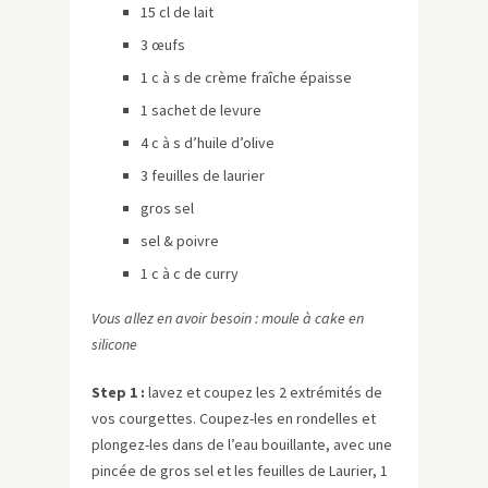
15 cl de lait
3 œufs
1 c à s de crème fraîche épaisse
1 sachet de levure
4 c à s d’huile d’olive
3 feuilles de laurier
gros sel
sel & poivre
1 c à c de curry
Vous allez en avoir besoin : moule à cake en
silicone
Step 1 :
lavez et coupez les 2 extrémités de
vos courgettes. Coupez-les en rondelles et
plongez-les dans de l’eau bouillante, avec une
pincée de gros sel et les feuilles de Laurier, 1