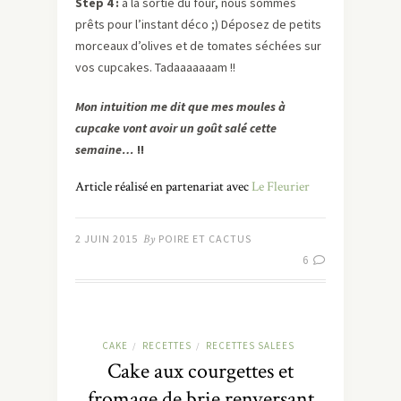
Step 4 :
à la sortie du four, nous sommes
prêts pour l’instant déco ;) Déposez de petits
morceaux d’olives et de tomates séchées sur
vos cupcakes. Tadaaaaaaam !!
Mon intuition me dit que mes moules à
cupcake vont avoir un goût salé cette
semaine…
!!
Article réalisé en partenariat avec
Le Fleurier
2 JUIN 2015
By
POIRE ET CACTUS
6
CAKE
RECETTES
RECETTES SALEES
/
/
Cake aux courgettes et
fromage de brie renversant