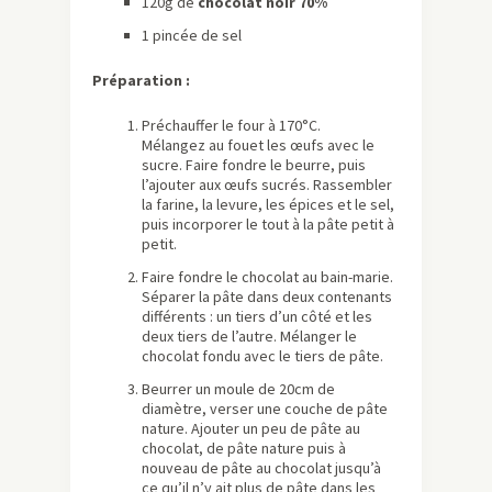
120g de
chocolat noir 70%
1 pincée de sel
Préparation :
Préchauffer le four à 170°C.
Mélangez au fouet les œufs avec le
sucre. Faire fondre le beurre, puis
l’ajouter aux œufs sucrés. Rassembler
la farine, la levure, les épices et le sel,
puis incorporer le tout à la pâte petit à
petit.
Faire fondre le chocolat au bain-marie.
Séparer la pâte dans deux contenants
différents : un tiers d’un côté et les
deux tiers de l’autre. Mélanger le
chocolat fondu avec le tiers de pâte.
Beurrer un moule de 20cm de
diamètre, verser une couche de pâte
nature. Ajouter un peu de pâte au
chocolat, de pâte nature puis à
nouveau de pâte au chocolat jusqu’à
ce qu’il n’y ait plus de pâte dans les