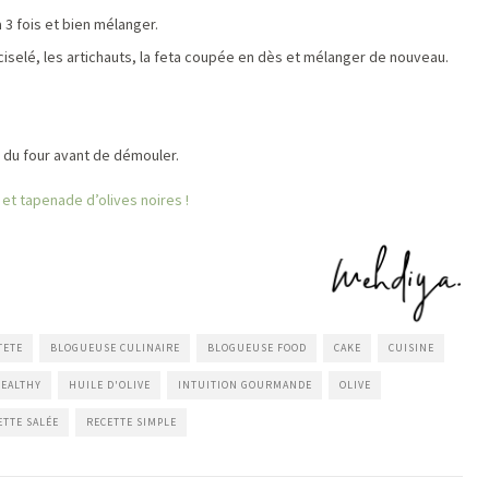
à 3 fois et bien mélanger.
ciselé, les artichauts, la feta coupée en dès et mélanger de nouveau.
ie du four avant de démouler.
et tapenade d’olives noires !
TETE
BLOGUEUSE CULINAIRE
BLOGUEUSE FOOD
CAKE
CUISINE
EALTHY
HUILE D'OLIVE
INTUITION GOURMANDE
OLIVE
ETTE SALÉE
RECETTE SIMPLE