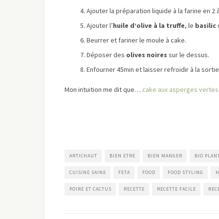
Ajouter la préparation liquide à la farine en 2 
Ajouter l’
huile d’olive à la truffe
, le
basilic
Beurrer et fariner le moule à cake.
Déposer des
olives noires
sur le dessus.
Enfourner 45min et laisser refroidir à la sort
Mon intuition me dit que…
cake aux asperges vertes 
ARTICHAUT
BIEN ETRE
BIEN MANGER
BIO PLAN
CUISINE SAINE
FETA
FOOD
FOOD STYLING
H
POIRE ET CACTUS
RECETTE
RECETTE FACILE
REC