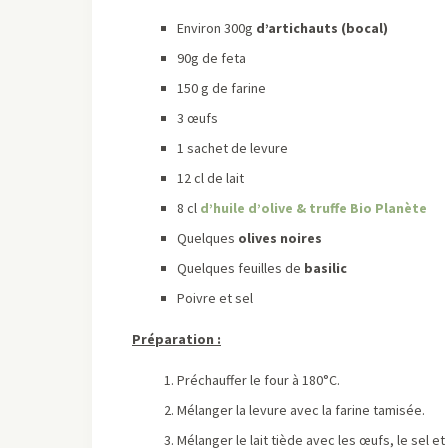
Environ 300g
d’artichauts (bocal)
90g de feta
150 g de farine
3 œufs
1 sachet de levure
12 cl de lait
8 cl
d’huile d’olive & truffe Bio Planète
Quelques
olives noires
Quelques feuilles de
basilic
Poivre et sel
Préparation :
Préchauffer le four à 180°C.
Mélanger la levure avec la farine tamisée.
Mélanger le lait tiède avec les œufs, le sel et 