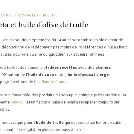
ES INTUITIONS SALÉES
RECETTES
/
ta et huile d’olive de truffe
 ouvre sa boutique éphémère du 14 au 22 septembre en plein cœur de
 d’y découvrir ou de redécouvrir pas moins de 70 références d’huiles haut
tres pour une cuisine du quotidien aux saveurs raffinées.
 à huiles, des conseils et
idées recettes
avec des
ateliers
DIY autour de l’
huile de coco
et de l’
huile d’avocat vierge
.
la page facebook de
Bio Planète France
.
 -15% sur l’ensemble des produits du pop-up sur simple présentation d’un
comme
celui-ci
, et un flacon d’huile de 40ml à récupérer toujours sur
achat.
tement craqué pour
l’huile de truffe
qui est venue parfumer ce cake
ichauts. Un régal & en plus super easy à faire !