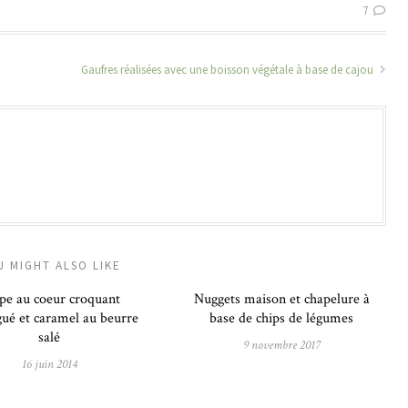
7
Gaufres réalisées avec une boisson végétale à base de cajou
U MIGHT ALSO LIKE
pe au coeur croquant
Nuggets maison et chapelure à
ué et caramel au beurre
base de chips de légumes
salé
9 novembre 2017
16 juin 2014