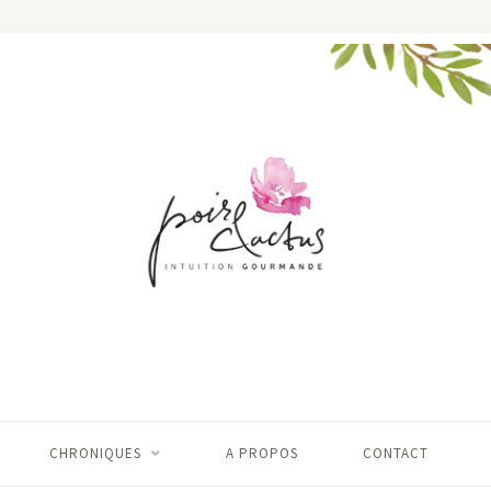
CHRONIQUES
A PROPOS
CONTACT