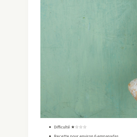
Difficulté ★☆☆☆
Recette pour environ 6 empanadas