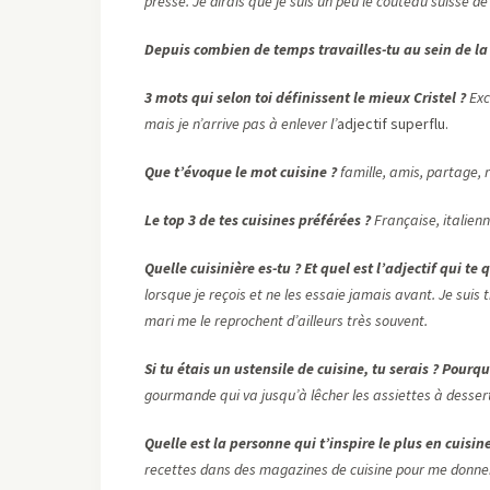
presse. Je dirais que je suis un peu le couteau suisse de
Depuis combien de temps travailles-tu au sein de la 
3 mots qui selon toi définissent le mieux Cristel ?
Exc
mais je n’arrive pas à enlever l’
adjectif superflu.
Que t’évoque le mot cuisine ?
famille, amis, partage, r
Le top 3 de tes cuisines préférées ?
Française, italien
Quelle cuisinière es-tu ? Et quel est l’adjectif qui te 
lorsque je reçois et ne les essaie jamais avant. Je suis
mari me le reprochent d’ailleurs très souvent.
Si tu étais un ustensile de cuisine, tu serais ? Pourqu
gourmande qui va jusqu’à lêcher les assiettes à desser
Quelle est la personne qui t’inspire le plus en cuisine
recettes dans des magazines de cuisine pour me donne