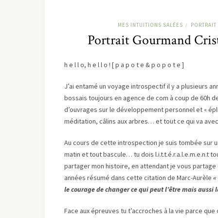
MES INTUITIONS SALÉES
PORTRAI
/
Portrait Gourmand Crist
h e l l o, h e l l o ! [ p a p o t e & p o p o t e ]
J’ai entamé un voyage introspectif il y a plusieurs a
bossais toujours en agence de com à coup de 60h de 
d’ouvrages sur le développement personnel et « éplu
méditation, câlins aux arbres… et tout ce qui va avec
Au cours de cette introspection je suis tombée sur un a
matin et tout bascule… tu dois l.i.t.t.é.r.a.l.e.m.e.n.
partager mon histoire, en attendant je vous partag
années résumé dans cette citation de Marc-Aurèle
« 
le courage de changer ce qui peut l’être mais aussi l
Face aux épreuves tu t’accroches à la vie parce que o