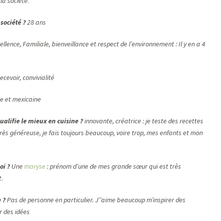
 la société
.
société ?
28 ans
ellence,
Familiale, bienveillance et respect de l’environnement : Il y en a 4
ecevoir, convivialité
ne et mexicaine
qualifie le mieux en cuisine ?
innovante, créatrice : je teste des recettes
 très généreuse, je fais toujours beaucoup, voire trop, mes enfants et mon
oi ?
Une
maryse
: prénom d’une de mes grande sœur qui est très
t
.
 ?
Pas de personne en particulier. J’’aime beaucoup m’inspirer des
r des idées