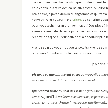
J’ai continué mon chemin introspectif, découvert le p
et je continue à faire des câlins aux arbres. Aujourd’
projet que je porte depuis si longtemps et qui verra le
nouveau Portrait Gourmand
Cristel
de Sandrine et sa
pour vous lâcher ici un premier indice ;) Des idées ?
années, il me hâte de vous parler un peu plus de ce 
recette de tajine au pruneaux sont à découvrir plus 
Prenez soin de vous mes petits soleils ! Prenez soin
personne éteindre votre lumière #coeursurvous
[ p o r t r a i
Dis nous en une phrase qui es tu?
Je m’appelle Sandri
mes amis et faire de belles rencontres amicales.
Quel est ton poste au sein de Cristel ? Quels sont les
vente
. Aujourd’hui
assistante de direction
,
je gère les 
clients, le transport France (messagerie, affrêtement),