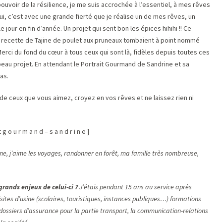
ouvoir de la résilience, je me suis accrochée à l’essentiel, à mes rêves
hui, c’est avec une grande fierté que je réalise un de mes rêves, un
 jour en fin d’année. Un projet qui sent bon les épices hihihi !! Ce
 recette de Tajine de poulet aux pruneaux tombaient à point nommé
 Merci du fond du cœur à tous ceux qui sont là, fidèles depuis toutes ces
beau projet. En attendant le Portrait Gourmand de Sandrine et sa
bas.
 de ceux que vous aimez, croyez en vos rêves et ne laissez rien ni
 t g o u r m a n d – s a n d r i n e ]
ne, j’aime les voyages, randonner en forêt, ma famille très nombreuse,
 grands enjeux de celui-ci ?
J’étais pendant 15 ans au service après
visites d’usine (scolaires, touristiques, instances publiques…) formations
 dossiers d’assurance pour la partie transport, la communication-relations