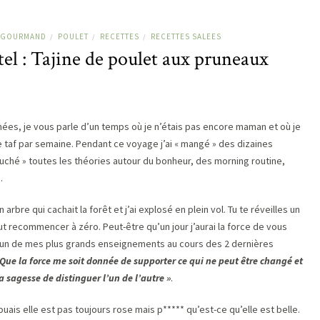
T GOURMAND
POULET
RECETTES
RECETTES SALEES
/
/
/
el : Tajine de poulet aux pruneaux
nnées, je vous parle d’un temps où je n’étais pas encore maman et où je
taf par semaine. Pendant ce voyage j’ai « mangé » des dizaines
ché » toutes les théories autour du bonheur, des morning routine,
.
rbre qui cachait la forêt et j’ai explosé en plein vol. Tu te réveilles un
t tout recommencer à zéro. Peut-être qu’un jour j’aurai la force de vous
e un de mes plus grands enseignements au cours des 2 dernières
Que la force me soit donnée de supporter ce qui ne peut être changé et
a sagesse de distinguer l’un de l’autre »
.
uais elle est pas toujours rose mais p***** qu’est-ce qu’elle est belle.