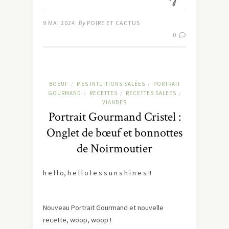
9 MAI 2024
By
POIRE ET CACTUS
0
BOEUF
MES INTUITIONS SALÉES
PORTRAIT
/
/
GOURMAND
RECETTES
RECETTES SALEES
/
/
/
VIANDES
Portrait Gourmand Cristel :
Onglet de bœuf et bonnottes
de Noirmoutier
h e l l o, h e l l o l e s s u n s h i n e s !!
Nouveau Portrait Gourmand et nouvelle
recette, woop, woop !