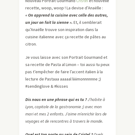
Nouveau Portrait Gourmand
Cristel
et nouvelle
recette, woop, woop ! La devise d’Anaëlle :
« On apprend la cuisine avec celle des autres,
un jour on fait la sienne ».
Et, il semblerait
qu’Anaëlle trouve son inspiration dans la
cuisine italienne avec ça recette de pâtes au
citron.
Je vous laisse avec son Portrait Gourmand et
sa recette de Pasta al Limon – toi aussi tu peux
pas t’empêcher de faire l’accent italien à la
lecture de Pastaaa aaaaal liiiimonnnnnne ;)
#sendinglove & #kisses
Dis nous en une phrase qui es tu ?
J’habite à
Lyon, capitale de la gastronomie ;) avec mon
mari et mes 2 enfants. J’aime m’enrichir lors de
voyages et de rencontres à travers le monde.
Quel est ton poste au sein de Cristel ?
Quels