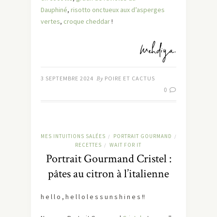
Dauphiné
,
risotto onctueux aux d’asperges
vertes
,
croque cheddar
!
3 SEPTEMBRE 2024
By
POIRE ET CACTUS
0
MES INTUITIONS SALÉES
PORTRAIT GOURMAND
/
/
RECETTES
WAIT FOR IT
/
Portrait Gourmand Cristel :
pâtes au citron à l’italienne
h e l l o , h e l l o l e s s u n s h i n e s !!