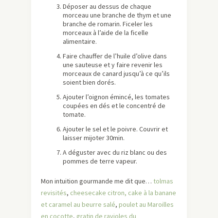
Déposer au dessus de chaque
morceau une branche de thym et une
branche de romarin. Ficeler les
morceaux à l’aide de la ficelle
alimentaire.
Faire chauffer de l’huile d’olive dans
une sauteuse et y faire revenir les
morceaux de canard jusqu’à ce qu’ils
soient bien dorés.
Ajouter l’oignon émincé, les tomates
coupées en dés et le concentré de
tomate.
Ajouter le sel et le poivre. Couvrir et
laisser mijoter 30min.
A déguster avec du riz blanc ou des
pommes de terre vapeur.
Mon intuition gourmande me dit que…
tolmas
revisités
,
cheesecake citron,
cake à la banane
et caramel au beurre salé
,
poulet au Maroilles
en cocotte
,
gratin de ravioles du