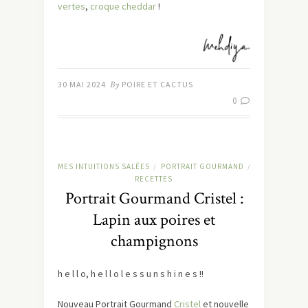
vertes
,
croque cheddar
!
30 MAI 2024
By
POIRE ET CACTUS
0
MES INTUITIONS SALÉES
PORTRAIT GOURMAND
/
/
RECETTES
Portrait Gourmand Cristel :
Lapin aux poires et
champignons
h e l l o, h e l l o l e s s u n s h i n e s !!
Nouveau Portrait Gourmand
Cristel
et nouvelle