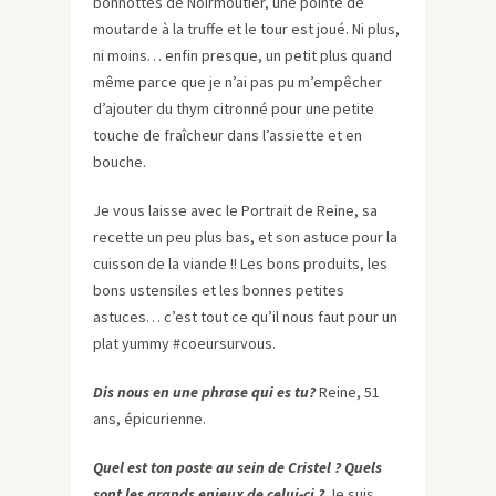
bonnottes de Noirmoutier, une pointe de
moutarde à la truffe et le tour est joué. Ni plus,
ni moins… enfin presque, un petit plus quand
même parce que je n’ai pas pu m’empêcher
d’ajouter du thym citronné pour une petite
touche de fraîcheur dans l’assiette et en
bouche.
Je vous laisse avec le Portrait de Reine, sa
recette un peu plus bas, et son astuce pour la
cuisson de la viande !! Les bons produits, les
bons ustensiles et les bonnes petites
astuces… c’est tout ce qu’il nous faut pour un
plat yummy #coeursurvous.
Dis nous en une phrase qui es tu?
Reine, 51
ans, épicurienne.
Quel est ton poste au sein de Cristel ? Quels
sont les grands enjeux de celui-ci ?
Je suis