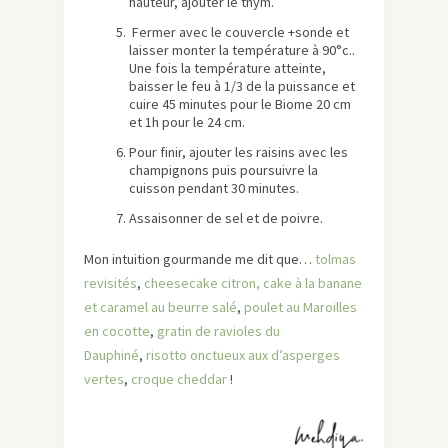
hauteur, ajouter le thym.
Fermer avec le couvercle +sonde et
laisser monter la température à 90°c..
Une fois la température atteinte,
baisser le feu à 1/3 de la puissance et
cuire 45 minutes pour le Biome 20 cm
et 1h pour le 24 cm.
Pour finir, ajouter les raisins avec les
champignons puis poursuivre la
cuisson pendant 30 minutes.
Assaisonner de sel et de poivre.
Mon intuition gourmande me dit que…
tolmas
revisités
,
cheesecake citron,
cake à la banane
et caramel au beurre salé
,
poulet au Maroilles
en cocotte
,
gratin de ravioles du
Dauphiné
,
risotto onctueux aux d’asperges
vertes
,
croque cheddar
!