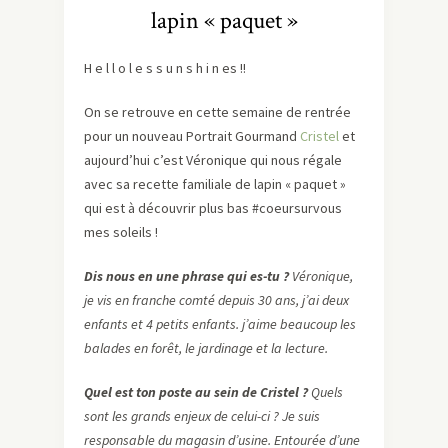
lapin « paquet »
H e l l o l e s s u n s h i n es !!
On se retrouve en cette semaine de rentrée
pour un nouveau Portrait Gourmand
Cristel
et
aujourd’hui c’est Véronique qui nous régale
avec sa recette familiale de lapin « paquet »
qui est à découvrir plus bas #coeursurvous
mes soleils !
Dis nous en une phrase qui es-tu ?
Véronique,
je vis en franche comté depuis 30 ans, j’ai deux
enfants et 4 petits enfants. j’aime beaucoup les
balades en forêt, le jardinage et la lecture.
Quel est ton poste au sein de Cristel ?
Quels
sont les grands enjeux de celui-ci ? Je suis
responsable du magasin d’usine. Entourée d’une