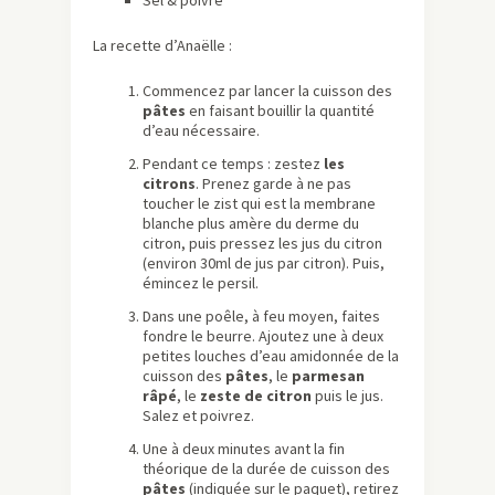
La recette d’Anaëlle :
Commencez par lancer la cuisson des
pâtes
en faisant bouillir la quantité
d’eau nécessaire.
Pendant ce temps : zestez
les
citrons
. Prenez garde à ne pas
toucher le zist qui est la membrane
blanche plus amère du derme du
citron, puis pressez les jus du citron
(environ 30ml de jus par citron). Puis,
émincez le persil.
Dans une poêle, à feu moyen, faites
fondre le beurre. Ajoutez une à deux
petites louches d’eau amidonnée de la
cuisson des
pâtes
, le
parmesan
râpé
, le
zeste de citron
puis le jus.
Salez et poivrez.
Une à deux minutes avant la fin
théorique de la durée de cuisson des
pâtes
(indiquée sur le paquet), retirez