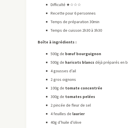
Difficulté ★
☆☆☆
Recette pour 6 personnes
Temps de préparation 30min
Temps de cuisson 2h30 à 3h30
Boîte à ingrédients :
500g de
bœuf bourguignon
500g de
haricots blancs
déjà préparés en 
4 gousses d’ail
2 gros oignons
100g de
tomate concentrée
300g de
tomates pelées
2 pincée de fleur de sel
4 feuilles de
laurier
40g d’huile d’olive