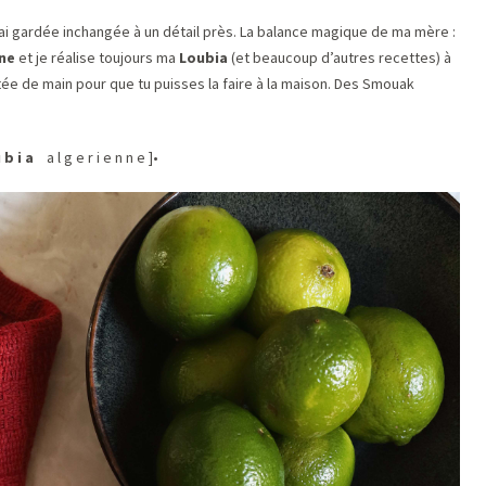
ai gardée inchangée à un détail près. La balance magique de ma mère :
ine
et je réalise toujours ma
Loubia
(et beaucoup d’autres recettes) à
ortée de main pour que tu puisses la faire à la maison. Des Smouak
u b i a
a l g e r i e n n e ]•