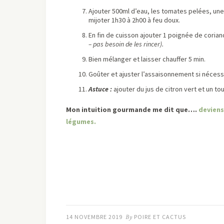
Ajouter 500ml d’eau, les tomates pelées, une 
mijoter 1h30 à 2h00 à feu doux.
En fin de cuisson ajouter 1 poignée de corian
– pas besoin de les rincer).
Bien mélanger et laisser chauffer 5 min.
Goûter et ajuster l’assaisonnement si nécess
Astuce :
ajouter du jus de citron vert et un t
Mon intuition gourmande me dit que….
deviens
légumes.
14 NOVEMBRE 2019
By
POIRE ET CACTUS