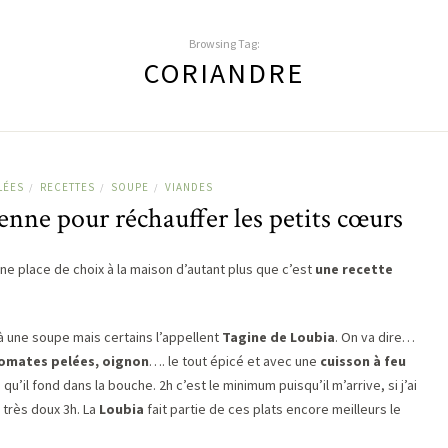
Browsing Tag:
CORIANDRE
LÉES
RECETTES
SOUPE
VIANDES
/
/
/
enne pour réchauffer les petits cœurs
une place de choix à la maison d’autant plus que c’est
une recette
 à une soupe mais certains l’appellent
Tagine de Loubia
. On va dire…
 tomates pelées, oignon
…. le tout épicé et avec une
cuisson à feu
e
qu’il fond dans la bouche. 2h c’est le minimum puisqu’il m’arrive, si j’ai
 très doux 3h. La
Loubia
fait partie de ces plats encore meilleurs le