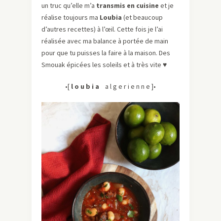
un truc qu’elle m’a
transmis en cuisine
et je
réalise toujours ma
Loubia
(et beaucoup
d’autres recettes) à l’œil. Cette fois je l’ai
réalisée avec ma balance à portée de main
pour que tu puisses la faire à la maison. Des
Smouak épicées les soleils et à très vite ♥
•[
l o u b i a
a l g e r i e n n e ]•