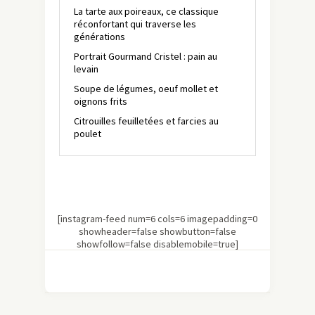
La tarte aux poireaux, ce classique
réconfortant qui traverse les
générations
Portrait Gourmand Cristel : pain au
levain
Soupe de légumes, oeuf mollet et
oignons frits
Citrouilles feuilletées et farcies au
poulet
[instagram-feed num=6 cols=6 imagepadding=0
showheader=false showbutton=false
showfollow=false disablemobile=true]