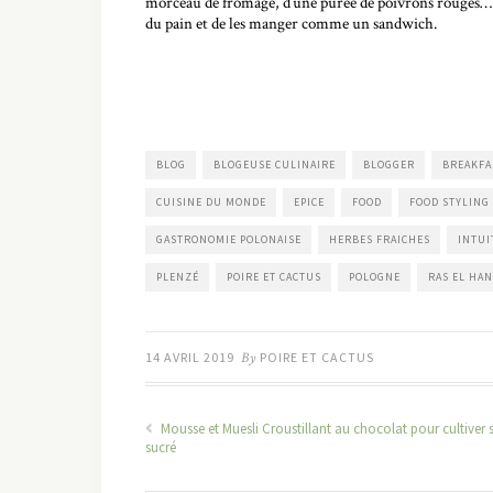
morceau de fromage, d’une purée de poivrons rouges… tou
du pain et de les manger comme un sandwich.
BLOG
BLOGEUSE CULINAIRE
BLOGGER
BREAKFA
CUISINE DU MONDE
EPICE
FOOD
FOOD STYLING
GASTRONOMIE POLONAISE
HERBES FRAICHES
INTU
PLENZÉ
POIRE ET CACTUS
POLOGNE
RAS EL HA
14 AVRIL 2019
By
POIRE ET CACTUS
Mousse et Muesli Croustillant au chocolat pour cultiver 
sucré