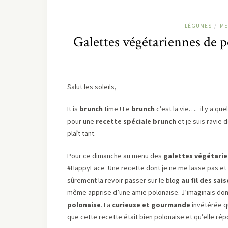
LÉGUMES
ME
/
Galettes végétariennes de p
Salut les soleils,
It is
brunch
time ! Le
brunch
c’est la vie…. il y a q
pour une
recette spéciale brunch
et je suis ravie 
plaît tant.
Pour ce dimanche au menu des
galettes végétari
#HappyFace Une recette dont je ne me lasse pas et qu
sûrement la revoir passer sur le blog
au fil des sais
même apprise d’une amie polonaise. J’imaginais do
polonaise
. La
curieuse et gourmande
invétérée q
que cette recette était bien polonaise et qu’elle r