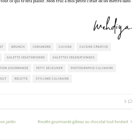
t ce qui te fera plaisir. Mon truc à moi petite c’était de les mettre dans
ST
BRUNCH
CORIANDRE
CUISINE
CUISINE CREATIVE
GALETTE VEGETARIENNE
GALETTES VEGENATIENNES
ITION GOURMANDE
PETIT DÉJEUNER
PHOTOGRAPHIE CULINAIRE
NOUT
RECETTE
STYLISME CULINAIRE
5
son jardin
Recette gourmande gâteau au chocolat tout fondant