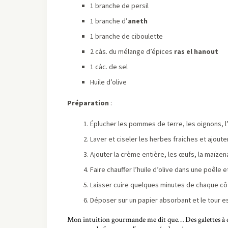
1 branche de persil
1 branche d’
aneth
1 branche de ciboulette
2 càs. du mélange d’épices
ras el hanout
1 càc. de sel
Huile d’olive
Préparation
:
Éplucher les pommes de terre, les oignons, l’a
Laver et ciseler les herbes fraiches et ajou
Ajouter la crème entière, les œufs, la maïzena
Faire chauffer l’huile d’olive dans une poêle
Laisser cuire quelques minutes de chaque cô
Déposer sur un papier absorbant et le tour es
Mon intuition gourmande me dit que… Des galettes à dé