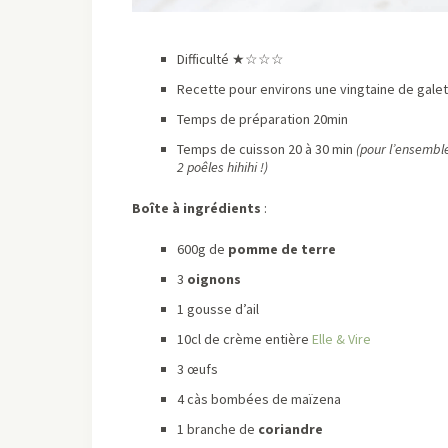
Difficulté ★
☆☆☆
Recette pour environs une vingtaine de gale
Temps de préparation 20min
Temps de cuisson 20 à 30 min
(pour l’ensemble
2 poêles hihihi !)
Boîte à ingrédients
:
600g de
pomme de terre
3
oignons
1 gousse d’ail
10cl de crème entière
Elle & Vire
3 œufs
4 càs bombées de maïzena
1 branche de
coriandre