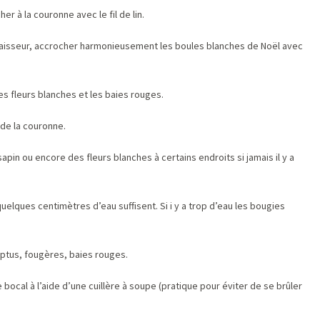
r à la couronne avec le fil de lin.
épaisseur, accrocher harmonieusement les boules blanches de Noël avec
 les fleurs blanches et les baies rouges.
 de la couronne.
sapin ou encore des fleurs blanches à certains endroits si jamais il y a
uelques centimètres d’eau suffisent. Si i y a trop d’eau les bougies
ptus, fougères, baies rouges.
bocal à l’aide d’une cuillère à soupe (pratique pour éviter de se brûler