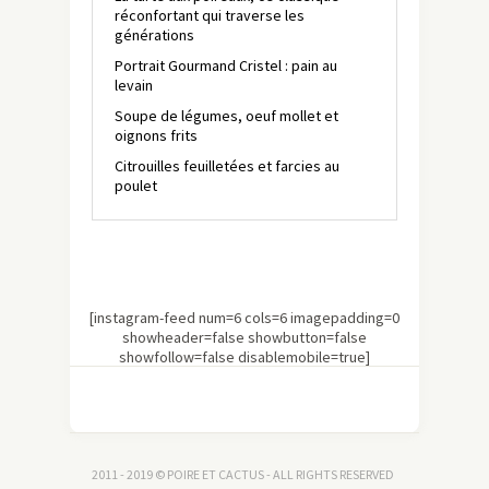
réconfortant qui traverse les
générations
Portrait Gourmand Cristel : pain au
levain
Soupe de légumes, oeuf mollet et
oignons frits
Citrouilles feuilletées et farcies au
poulet
[instagram-feed num=6 cols=6 imagepadding=0
showheader=false showbutton=false
showfollow=false disablemobile=true]
2011 - 2019 © POIRE ET CACTUS - ALL RIGHTS RESERVED