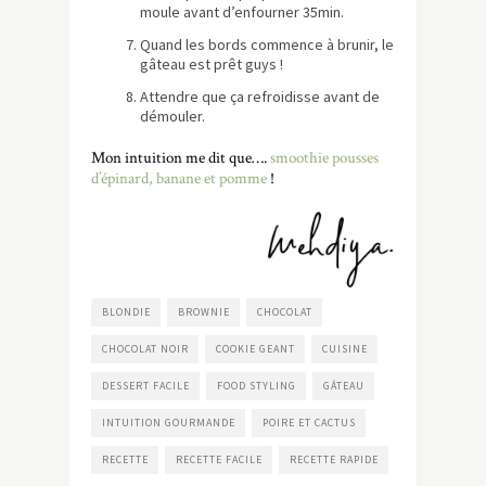
moule avant d’enfourner 35min.
Quand les bords commence à brunir, le
gâteau est prêt guys !
Attendre que ça refroidisse avant de
démouler.
Mon intuition me dit que….
smoothie pousses
d’épinard, banane et pomme
!
BLONDIE
BROWNIE
CHOCOLAT
CHOCOLAT NOIR
COOKIE GEANT
CUISINE
DESSERT FACILE
FOOD STYLING
GÂTEAU
INTUITION GOURMANDE
POIRE ET CACTUS
RECETTE
RECETTE FACILE
RECETTE RAPIDE