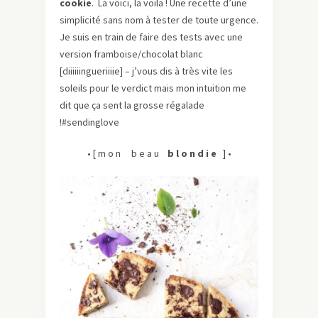
cookie
. La voici, la voila ! Une recette d’une
simplicité sans nom à tester de toute urgence.
Je suis en train de faire des tests avec une
version framboise/chocolat blanc
[diiiiiingueriiiie] – j’vous dis à très vite les
soleils pour le verdict mais mon intuition me
dit que ça sent la grosse régalade
!#sendinglove
• [ m o n b e a u
b l o n d i e
] •