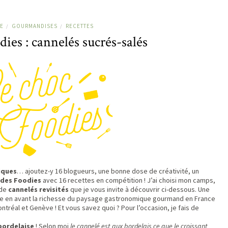
E
GOURMANDISES
RECETTES
/
/
ies : cannelés sucrés-salés
iques
… ajoutez-y 16 blogueurs, une bonne dose de créativité, un
 des Foodies
avec 16 recettes en compétition ! J’ai choisi mon camps,
 de
cannelés revisités
que je vous invite à découvrir ci-dessous. Une
tre en avant la richesse du paysage gastronomique gourmand en France
tréal et Genève ! Et vous savez quoi ? Pour l’occasion, je fais de
 bordelaise
! Selon moi
le cannelé est aux bordelais ce que le croissant