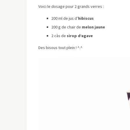
Voici le dosage pour 2 grands verres :
200 ml de jus d’
hibiscus
200 g de chair de
melon jaune
2 càs de
sirop d’agave
Des bisous tout plein ! ^.^