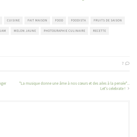
CUISINE
FAIT MAISON
FOOD
FOODISTA
FRUITS DE SAISON
JAM
MELON JAUNE
PHOTOGRAPHIE CULINAIRE
RECETTE
7
nger
"La musique donne une âme à nos cœurs et des ailes à la pensée"...
Let's celebrate !