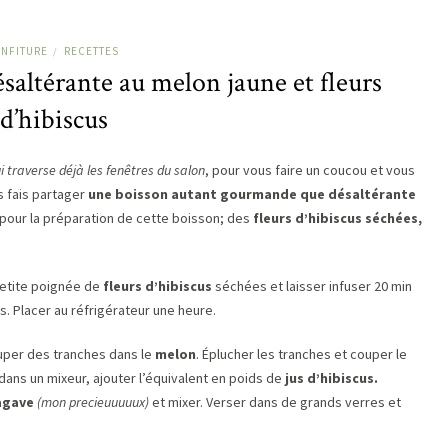
NFITURE
RECETTES
/
altérante au melon jaune et fleurs
d’hibiscus
i traverse déjà les fenêtres du salon
, pour vous faire un coucou et vous
s fais partager
une boisson autant gourmande que désaltérante
 pour la préparation de cette boisson; des
fleurs d’hibiscus séchées,
petite poignée de
fleurs d’hibiscus
séchées et laisser infuser 20 min
jus. Placer au réfrigérateur une heure.
ouper des tranches dans le
melon
. Éplucher les tranches et couper le
dans un mixeur, ajouter l’équivalent en poids de
jus d’hibiscus.
agave
(mon precieuuuuux)
et mixer. Verser dans de grands verres et