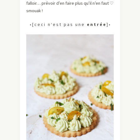
falloir… prévoir d’en faire plus qu’il n’en faut
♡
smouak !
• [ c e c i n ‘ e s t p a s u n e
e n t r é e
] •