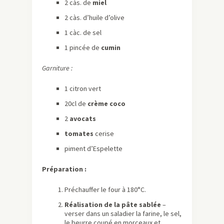
2 càs. de
miel
2 càs. d’huile d’olive
1 càc. de sel
1 pincée de
cumin
Garniture :
1 citron vert
20cl de
crème coco
2
avocats
tomates
cerise
piment d’Espelette
Préparation :
Préchauffer le four à 180°C.
Réalisation de la pâte sablée
–
verser dans un saladier la farine, le sel,
le beurre coupé en morceaux et