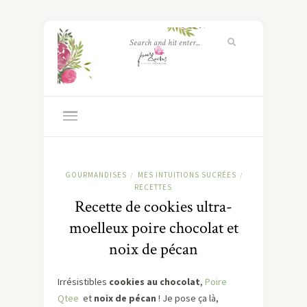
GOURMANDISES
MES INTUITIONS SUCRÉES
/
/
RECETTES
Recette de cookies ultra-
moelleux poire chocolat et
noix de pécan
Irrésistibles
cookies au chocolat
,
Poire
Qtee
et
noix de pécan
! Je pose ça là,