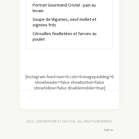
Portrait Gourmand Cristel : pain au
levain
Soupe de légumes, oeuf mollet et
oignons frits
Citrouilles feuilletées et farcies au
poulet
[instagram-feed num=6 cols=6 imagepadding=0
showheader=false showbutton=false
showfollow=false disablemobile=true]
2011 - 2019 © POIRE ET CACTUS - ALL RIGHTS RESERVED
TOP