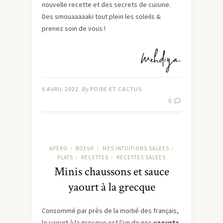
nouvelle recette et des secrets de cuisine.
Des smouaaaaaki tout plein les soleils &
prenez soin de vous !
6 AVRIL 2022
By
POIRE ET CACTUS
0
APÉRO
BOEUF
MES INTUITIONS SALÉES
/
/
/
PLATS
RECETTES
RECETTES SALEES
/
/
Minis chaussons et sauce
yaourt à la grecque
Consommé par près de la moitié des français,
le yaourt à la grecque est l’un de nos
yaourts