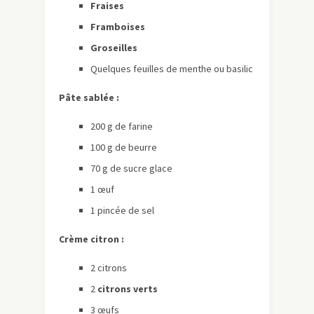
Fraises
Framboises
Groseilles
Quelques feuilles de menthe ou basilic
Pâte sablée :
200 g de farine
100 g de beurre
70 g de sucre glace
1 œuf
1 pincée de sel
Crème citron :
2 citrons
2
citrons verts
3 œufs