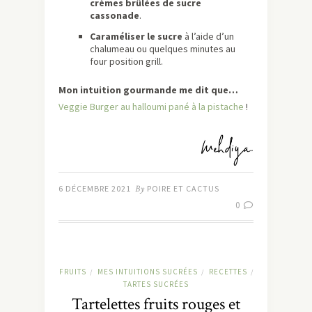
crèmes brûlées de sucre
cassonade
.
Caraméliser le sucre
à l’aide d’un
chalumeau ou quelques minutes au
four position grill.
Mon intuition gourmande me dit que…
Veggie Burger au halloumi pané à la pistache
!
6 DÉCEMBRE 2021
By
POIRE ET CACTUS
0
FRUITS
MES INTUITIONS SUCRÉES
RECETTES
/
/
/
TARTES SUCRÉES
Tartelettes fruits rouges et