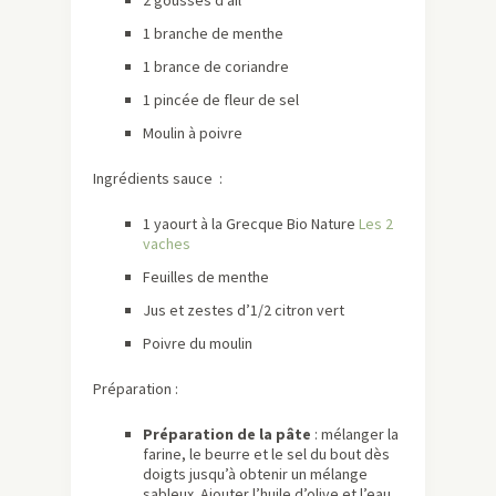
2 gousses d’ail
1 branche de menthe
1 brance de coriandre
1 pincée de fleur de sel
Moulin à poivre
Ingrédients sauce :
1 yaourt à la Grecque Bio Nature
Les 2
vaches
Feuilles de menthe
Jus et zestes d’1/2 citron vert
Poivre du moulin
Préparation :
Préparation de la pâte
: mélanger la
farine, le beurre et le sel du bout dès
doigts jusqu’à obtenir un mélange
sableux. Ajouter l’huile d’olive et l’eau.