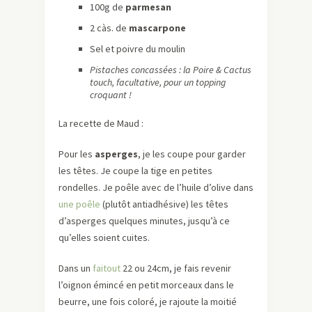
100g de
parmesan
2 càs. de
mascarpone
Sel et poivre du moulin
Pistaches concassées : la Poire & Cactus
touch, facultative, pour un topping
croquant !
La recette de Maud :
Pour les
asperges
, je les coupe pour garder
les têtes. Je coupe la tige en petites
rondelles. Je poêle avec de l’huile d’olive dans
une poêle
(plutôt antiadhésive) les têtes
d’asperges quelques minutes, jusqu’à ce
qu’elles soient cuites.
Dans un
faitout
22 ou 24cm, je fais revenir
l’oignon émincé en petit morceaux dans le
beurre, une fois coloré, je rajoute la moitié