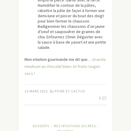
emporte pièce. Garnir avec la farce.
Humidifier le contour de la pâtes,
rabattre la pâte de façon à former une
demi-lune et pincer du bout des doigt
pour bien fermer le chausson.
Badigeonner les chaussons d’un jaune
d’oeuf et saupoudrer de graines de
chia. Enfournez 15min. Déguster avec
la sauce à base de yaourt et une petite
salade.
Mon intuition gourmande me dit que…
Granola
meuhson au chocolat blanc et fruits rouges
secs !
15 MARS 2022
By
POIRE ET CACTUS
0
DESSERTS
MES INTUITIONS SUCRÉES
/
/