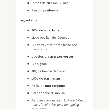
Temps de cuisson : 20min
Saison : printemps
Ingrédients :
300g de
riz arborrio
1L de bouillon de légumes
1/2 demi verre de vin blanc sec
(facultatif)
1 bottes d’
asperges vertes
1/2 oignon
40g de beurre demi-sel
100g de
parmesan
2 càs. de
mascarpone
Sel et poivre du moulin
Pistaches concassées : la Poire & Cactus
touch, facultative, pour un topping